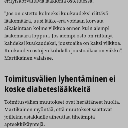
erityiskorvattavia lääkkeitä ostettaessa.
”Jos on ostettu kolmeksi kuukaudeksi riittävä
lääkemäärä, uusi lääke-erä voidaan korvata
aikaisintaan kolme viikkoa ennen kuin aiempi
lääkemäärä loppuu. Jos aiempi osto on riittänyt
kahdeksi kuukaudeksi, joustoaika on kaksi viikkoa.
Kuukauden ostojen kohdalla joustoaikaa on viikko”,
Martikainen valaisee.
Toimitusvälien lyhentäminen ei
koske diabeteslääkkeitä
Toimitusvälien muutokset ovat herättäneet huolta.
Martikainen myöntää, että muutokset saattavat
joillekin asiakkaille aiheuttaa tiheämpiä
apteekkikäyntejä.