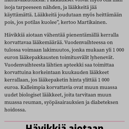
isoja tarpeeseen nähden, ja lääkkeitä jää
käyttämättä. Lääkkeitä joudutaan myös heittämään
pois, jos potilas kuolee”, kertoo Martikainen.
Hävikkiä aiotaan vähentää pienentämällä kerralla
korvattavaa lääkemäärää. Vuodenvaihteessa on
tulossa voimaan lakimuutos, jonka mukaan yli 1 000
euron lääkepakkausten toimitusvälit lyhenevät.
Vuodenvaihteesta lähtien apteekki saa toimittaa
korvattuina korkeintaan kuukauden lääkkeet
kerrallaan, jos lääkepaketin hinta ylittää 1 000
euroa. Kalleimpia korvattavia ovat muun muassa
uudet biologiset lääkkeet, joita tarvitaan muun
muassa reuman, syöpäsairauksien ja diabeteksen
hoidossa.
Hävikkiä aiotaan