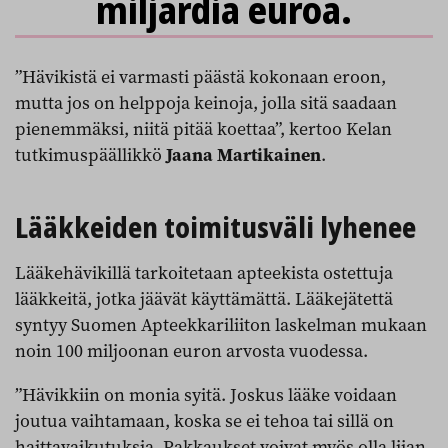
miljardia euroa.
”Hävikistä ei varmasti päästä kokonaan eroon,
mutta jos on helppoja keinoja, jolla sitä saadaan
pienemmäksi, niitä pitää koettaa”, kertoo Kelan
tutkimuspäällikkö
Jaana Martikainen
.
Lääkkeiden toimitusväli lyhenee
Lääkehävikillä tarkoitetaan apteekista ostettuja
lääkkeitä, jotka jäävät käyttämättä. Lääkejätettä
syntyy Suomen Apteekkariliiton laskelman mukaan
noin 100 miljoonan euron arvosta vuodessa.
”Hävikkiin on monia syitä. Joskus lääke voidaan
joutua vaihtamaan, koska se ei tehoa tai sillä on
haittavaikutuksia. Pakkaukset voivat myös olla liian