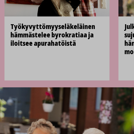
Työkyvyttömyys­eläkeläinen
Jul
hämmästelee byrokratiaa ja
suj
iloitsee apuraha­töistä
hän
mon