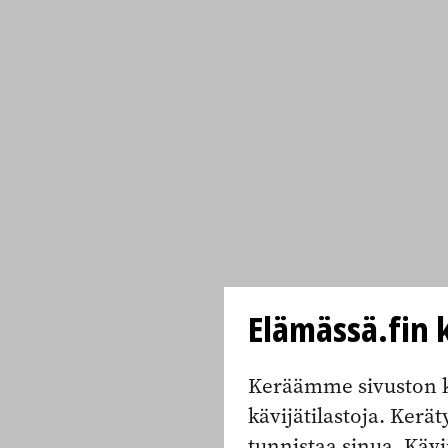
Elämässä.fin k
Keräämme sivuston k
kävijätilastoja. Keräty
tunnistaa sinua. Kävi