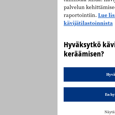
palvelun kehittämise
Lue li
raportointiin.
kävijätilastoinnista
Hyväksytkö kävi
keräämisen?
Hyvä
En hy
Näytä 