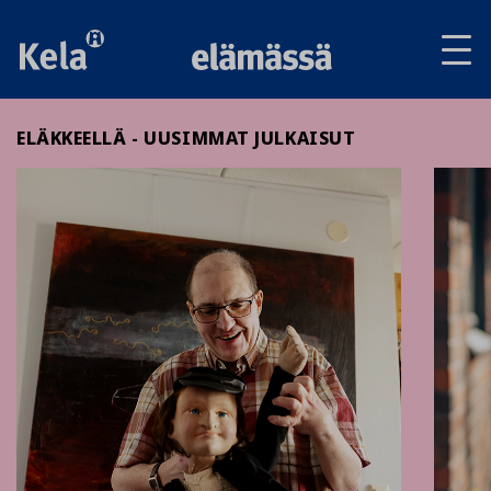
Av
tai
sul
va
ELÄKKEELLÄ - UUSIMMAT JULKAISUT