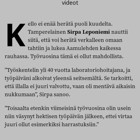
videot
K
ello ei enää herätä puoli kuudelta.
Tamperelainen
Sirpa Leponiemi
nauttii
siitä, että voi herätä verkalleen omaan
tahtiin ja lukea Aamulehden kaikessa
rauhassa. Työvuosina tämä ei ollut mahdollista.
”Työskentelin yli 40 vuotta laboratoriohoitajana, ja
työpäiväni alkoivat yleensä seitsemältä. Se tarkoitti,
että illalla ei juuri valvottu, vaan oli mentävä aikaisin
nukkumaan”, Sirpa sanoo.
”Toisaalta etenkin viimeisinä työvuosina olin usein
niin väsynyt hektisen työpäivän jälkeen, ettei virtaa
juuri ollut esimerkiksi harrastuksiin.”