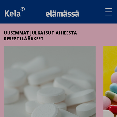
Av
tai
sul
va
UUSIMMAT JULKAISUT AIHEESTA
RESEPTILÄÄKKEET