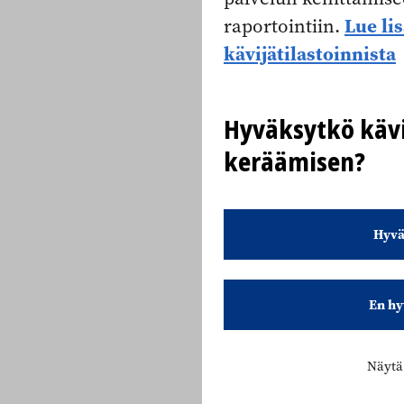
Lue li
raportointiin.
kävijätilastoinnista
Hyväksytkö kävi
keräämisen?
Hyvä
En hy
Näytä 