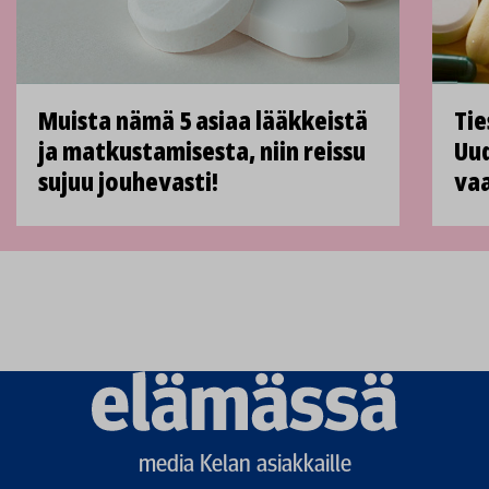
Muista nämä 5 asiaa lääkkeistä
Tie
ja matkustamisesta, niin reissu
Uud
sujuu jouhevasti!
vaa
Elämässä
logo
media Kelan asiakkaille