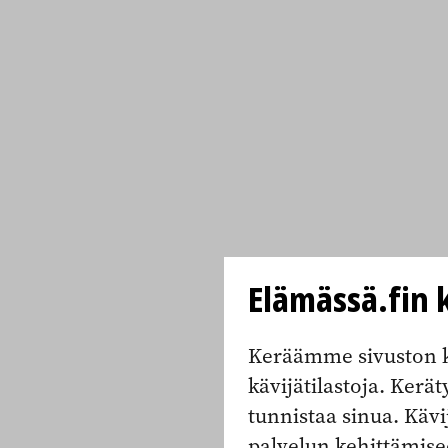
Elämässä.fin k
Keräämme sivuston k
kävijätilastoja. Keräty
tunnistaa sinua. Kävi
palvelun kehittämise