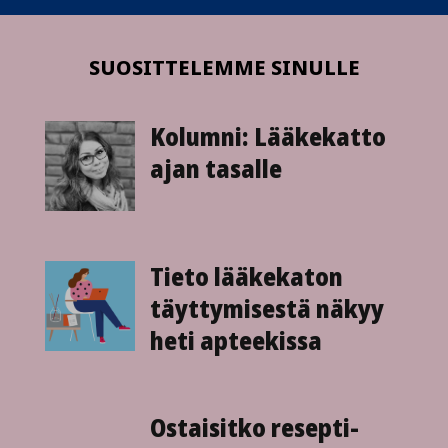
SUOSITTELEMME SINULLE
Kolumni: Lääkekatto
ajan tasalle
Tieto lääkekaton
täyttymisestä näkyy
heti apteekissa
Ostaisitko resepti­