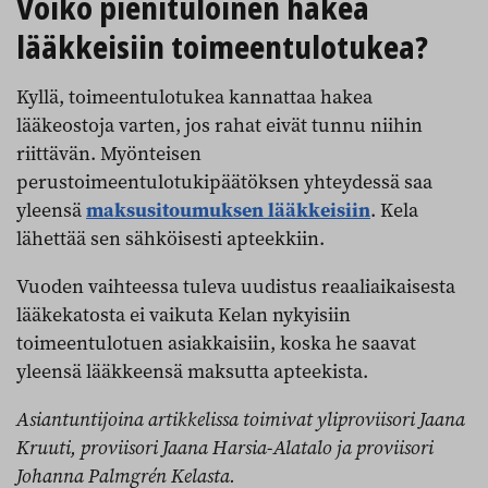
Voiko pienituloinen hakea
lääkkeisiin toimeentulotukea?
Kyllä, toimeentulotukea kannattaa hakea
lääkeostoja varten, jos rahat eivät tunnu niihin
riittävän. Myönteisen
perustoimeentulotukipäätöksen yhteydessä saa
yleensä
maksusitoumuksen lääkkeisiin
. Kela
lähettää sen sähköisesti apteekkiin.
Vuoden vaihteessa tuleva uudistus reaaliaikaisesta
lääkekatosta ei vaikuta Kelan nykyisiin
toimeentulotuen asiakkaisiin, koska he saavat
yleensä lääkkeensä maksutta apteekista.
Asiantuntijoina artikkelissa toimivat yliproviisori Jaana
Kruuti, proviisori Jaana Harsia-Alatalo ja proviisori
Johanna Palmgrén Kelasta.