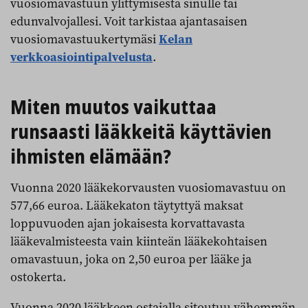
vuosiomavastuun ylittymisestä sinulle tai
edunvalvojallesi. Voit tarkistaa ajantasaisen
vuosiomavastuukertymäsi
Kelan
verkkoasiointipalvelusta
.
Miten muutos vaikuttaa
runsaasti lääkkeitä käyttävien
ihmisten elämään?
Vuonna 2020 lääkekorvausten vuosiomavastuu on
577,66 euroa. Lääkekaton täytyttyä maksat
loppuvuoden ajan jokaisesta korvattavasta
lääkevalmisteesta vain kiinteän lääkekohtaisen
omavastuun, joka on 2,50 euroa per lääke ja
ostokerta.
Vuonna 2020 lääkkeen ostajalla sitoutuu vähemmän