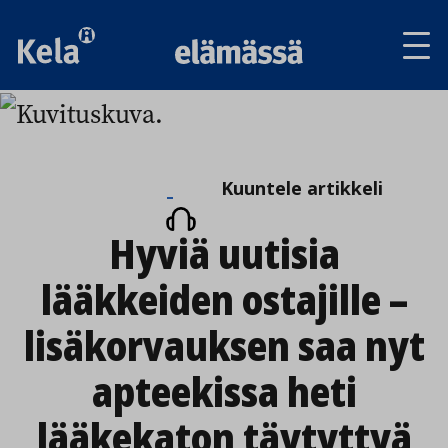
Av
tai
sul
va
Kuuntele
Kuuntele artikkeli
artikkeli
Hyviä uutisia
lääkkeiden ostajille –
lisäkorvauksen saa nyt
apteekissa heti
lääkekaton täytyttyä