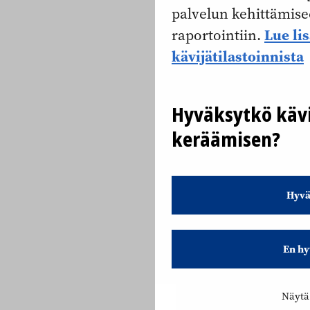
palvelun kehittämise
Lue li
raportointiin.
kävijätilastoinnista
Hyväksytkö kävi
keräämisen?
Hyvä
En hy
Näytä 