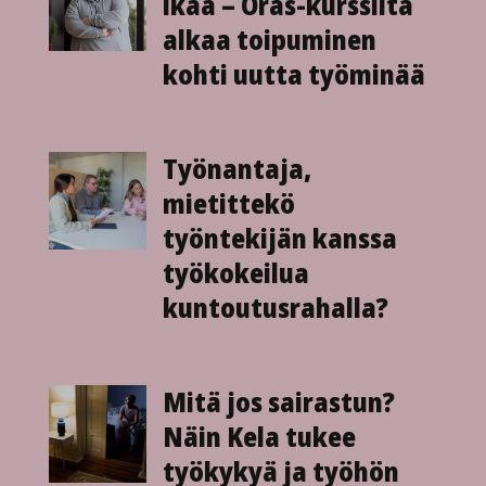
ikää – Oras-kurssilta
alkaa toipuminen
kohti uutta työminää
Työnantaja,
mietittekö
työntekijän kanssa
työkokeilua
kuntoutusrahalla?
Mitä jos sairastun?
Näin Kela tukee
työkykyä ja työhön