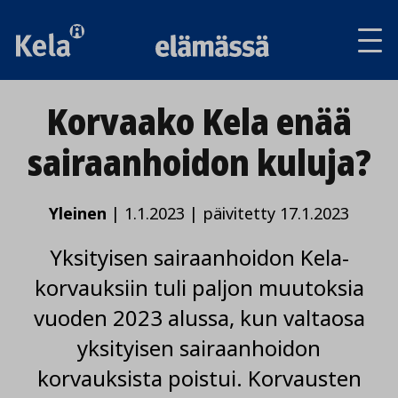
Av
tai
sul
va
Korvaako Kela enää
sairaanhoidon kuluja?
Yleinen
|
1.1.2023
|
päivitetty 17.1.2023
Yksityisen sairaanhoidon Kela-
korvauksiin tuli paljon muutoksia
vuoden 2023 alussa, kun valtaosa
yksityisen sairaanhoidon
korvauksista poistui. Korvausten