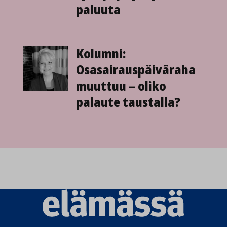
paluuta
Kolumni:
Osasairauspäiväraha
muuttuu – oliko
palaute taustalla?
Elämässä
logo