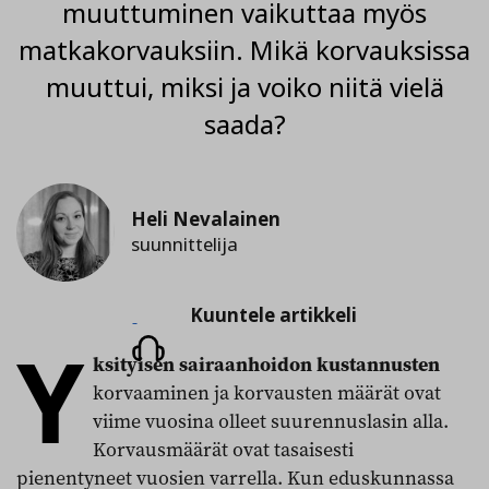
muuttuminen vaikuttaa myös
matkakorvauksiin. Mikä korvauksissa
muuttui, miksi ja voiko niitä vielä
saada?
Heli Nevalainen
suunnittelija
Kuuntele
Kuuntele artikkeli
Y
artikkeli
ksityisen sairaanhoidon kustannusten
korvaaminen ja korvausten määrät ovat
viime vuosina olleet suurennuslasin alla.
Korvausmäärät ovat tasaisesti
pienentyneet vuosien varrella. Kun eduskunnassa