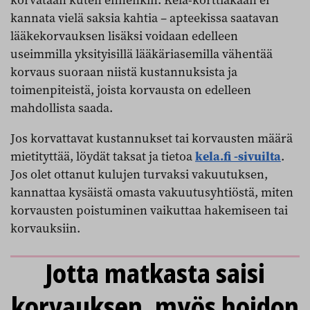
korvataan kuten ennenkin. Kela-korttiakaan ei
kannata vielä saksia kahtia – apteekissa saatavan
lääkekorvauksen lisäksi voidaan edelleen
useimmilla yksityisillä lääkäriasemilla vähentää
korvaus suoraan niistä kustannuksista ja
toimenpiteistä, joista korvausta on edelleen
mahdollista saada.
Jos korvattavat kustannukset tai korvausten määrä
mietityttää, löydät taksat ja tietoa
kela.fi -sivuilta
.
Jos olet ottanut kulujen turvaksi vakuutuksen,
kannattaa kysäistä omasta vakuutusyhtiöstä, miten
korvausten poistuminen vaikuttaa hakemiseen tai
korvauksiin.
Jotta matkasta saisi
korvauksen, myös hoidon