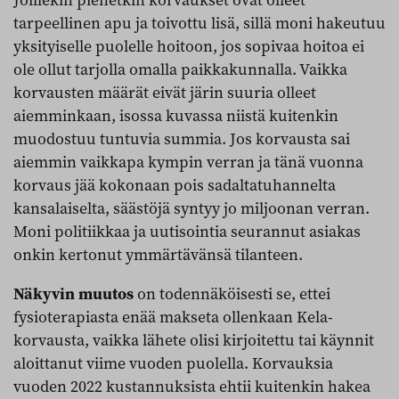
Joillekin pienetkin korvaukset ovat olleet
tarpeellinen apu ja toivottu lisä, sillä moni hakeutuu
yksityiselle puolelle hoitoon, jos sopivaa hoitoa ei
ole ollut tarjolla omalla paikkakunnalla. Vaikka
korvausten määrät eivät järin suuria olleet
aiemminkaan, isossa kuvassa niistä kuitenkin
muodostuu tuntuvia summia. Jos korvausta sai
aiemmin vaikkapa kympin verran ja tänä vuonna
korvaus jää kokonaan pois sadaltatuhannelta
kansalaiselta, säästöjä syntyy jo miljoonan verran.
Moni politiikkaa ja uutisointia seurannut asiakas
onkin kertonut ymmärtävänsä tilanteen.
Näkyvin muutos
on todennäköisesti se, ettei
fysioterapiasta enää makseta ollenkaan Kela-
korvausta, vaikka lähete olisi kirjoitettu tai käynnit
aloittanut viime vuoden puolella. Korvauksia
vuoden 2022 kustannuksista ehtii kuitenkin hakea