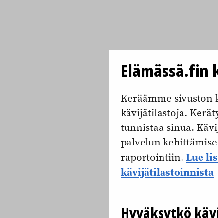
Elämässä.fin k
Keräämme sivuston k
kävijätilastoja. Keräty
tunnistaa sinua. Kävi
palvelun kehittämise
Lue li
raportointiin.
kävijätilastoinnista
Hyväksytkö kävi