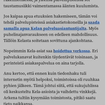
taustamusiikki vaimentamassa äänten kuulumista.
Jos kaipaa apua etuuksien hakemiseen, tämän voi
tehdä palvelupisteissä asiakastietokoneilla ja
saada
samalla apua Kelan palveluasiantuntijalta
. Myös
puhelinajanvaraukseen on edelleen mahdollisuus.
Tällöin Kelasta soitetaan sovittuna ajankohtana.
Nopeimmin Kela-asiat saa
hoidettua verkossa
. Eri
palvelukanavat kuitenkin täydentävät toisinaan, ja
perinteistä asiakaspalvelua on aina tarjolla.
Anu kertoo, että ennen kuin tiedonhaku tuli
internetin myötä helpoksi, toimistoissa oli ruuhkaa
pyhien jälkeen. Tämä johtui siitä, että sukujuhlissa
oli keskusteltu Kela-asioista ja vaihdettu vinkkejä.
Arkena tultiin kysymään toimistosta, pitikö saatu
tieto paikkansa.