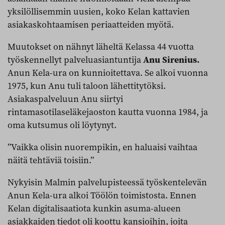
yksilöllisemmin uusien, koko Kelan kattavien
asiakaskohtaamisen periaatteiden myötä.
Muutokset on nähnyt läheltä Kelassa 44 vuotta
työskennellyt palveluasiantuntija
Anu Sirenius.
Anun Kela-ura on kunnioitettava. Se alkoi vuonna
1975, kun Anu tuli taloon lähettitytöksi.
Asiakaspalveluun Anu siirtyi
rintamasotilaseläkejaoston kautta vuonna 1984, ja
oma kutsumus oli löytynyt.
”Vaikka olisin nuorempikin, en haluaisi vaihtaa
näitä tehtäviä toisiin.”
Nykyisin Malmin palvelupisteessä työskentelevän
Anun Kela-ura alkoi Töölön toimistosta. Ennen
Kelan digitalisaatiota kunkin asuma-alueen
asiakkaiden tiedot oli koottu kansioihin, joita