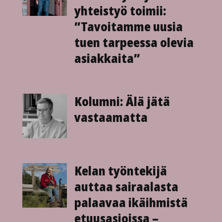
yhteis­työ toimii:
”Tavoitamme uusia
tuen tarpeessa olevia
asiakkaita”
Kolumni: Älä jätä
vastaamatta
Kelan työntekijä
auttaa sairaalasta
palaavaa ikä­ihmistä
etuusasioissa –