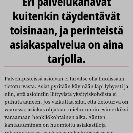
Eri palvelukanavat
kuitenkin täydentävät
toisinaan, ja perinteistä
asiakaspalvelua on aina
tarjolla.
Palvelupisteissä asioivan ei tarvitse olla huolissaan
tietoturvasta. Asiat pyritään käymään läpi lyhyesti ja
niin, että asiointiin liittyvistä yksityiskohdista ei
puhuta ääneen. Jos vaikuttaa siltä, että tietoturva on
vaarassa, asiakas ohjataan mieluummin esimerkiksi
varaamaan henkilökohtainen aika. Äänten
kantautuminen on huomioitu asiakastiloja
rakennettaessa, ja yleensä palvelupisteissä soi