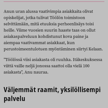
Anun uran alussa vaativimpia asiakkaita olivat
opiskelijat, jotka tulivat Töölön toimistoon
selvittämään, mitä etuuksia perheenlisäys toisi
heille. Viime vuosien suurin haaste taas on ollut
asiakaspalveluun kohdistunut kova paine ja
aiempaa vaativammat asiakkaat, kun
perustoimeentulotuen myöntäminen siirtyi Kelaan.
”Töölössä viisi asiakasta oli ruuhka. Itäkeskuksessa
viittä vaille neljä jonossa saattoi olla vielä 100
asiakasta”, Anu nauraa.
Väljemmät raamit, yksilöllisempi
palvelu