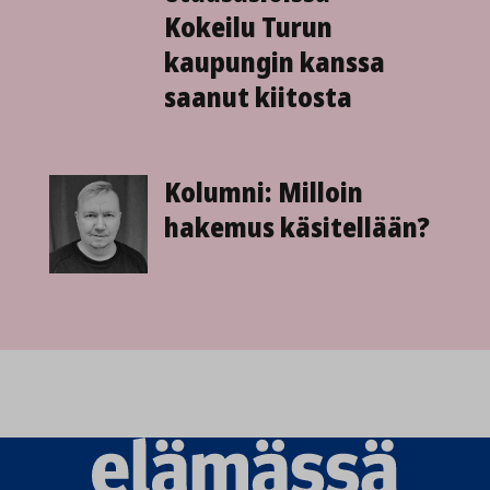
Kokeilu Turun
kaupungin kanssa
saanut kiitosta
Kolumni: Milloin
hakemus käsitellään?
Elämässä
logo