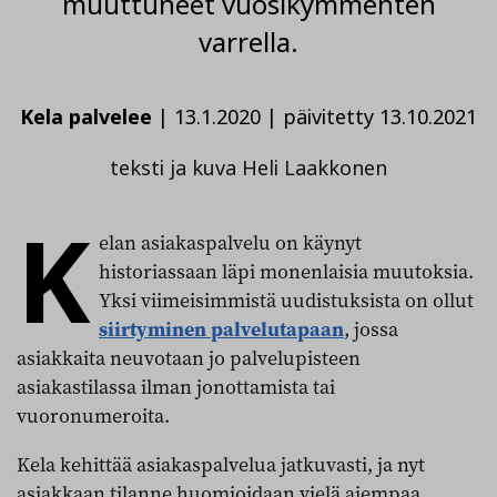
muuttuneet vuosikymmenten
varrella.
Kela palvelee
|
13.1.2020
|
päivitetty 13.10.2021
teksti ja kuva Heli Laakkonen
K
elan asiakaspalvelu on käynyt
historiassaan läpi monenlaisia muutoksia.
Yksi viimeisimmistä uudistuksista on ollut
siirtyminen palvelutapaan
, jossa
asiakkaita neuvotaan jo palvelupisteen
asiakastilassa ilman jonottamista tai
vuoronumeroita.
Kela kehittää asiakaspalvelua jatkuvasti, ja nyt
asiakkaan tilanne huomioidaan vielä aiempaa