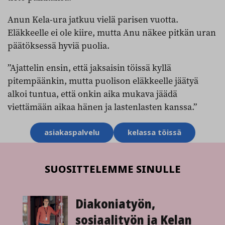
Anun Kela-ura jatkuu vielä parisen vuotta.
Eläkkeelle ei ole kiire, mutta Anu näkee pitkän uran
päätöksessä hyviä puolia.
”Ajattelin ensin, että jaksaisin töissä kyllä
pitempäänkin, mutta puolison eläkkeelle jäätyä
alkoi tuntua, että onkin aika mukava jäädä
viettämään aikaa hänen ja lastenlasten kanssa.”
Aihesanat
asiakaspalvelu
kelassa töissä
SUOSITTELEMME SINULLE
Diakoniatyön,
sosiaali­työn ja Kelan