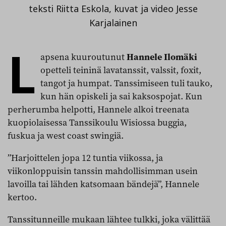
teksti Riitta Eskola, kuvat ja video Jesse
Karjalainen
L
apsena kuuroutunut
Hannele Ilomäki
opetteli teininä lavatanssit, valssit, foxit,
tangot ja humpat. Tanssimiseen tuli tauko,
kun hän opiskeli ja sai kaksospojat. Kun
perherumba helpotti, Hannele alkoi treenata
kuopiolaisessa Tanssikoulu Wisiossa buggia,
fuskua ja west coast swingiä.
”Harjoittelen jopa 12 tuntia viikossa, ja
viikonloppuisin tanssin mahdollisimman usein
lavoilla tai lähden katsomaan bändejä”, Hannele
kertoo.
Tanssitunneille mukaan lähtee tulkki, joka välittää