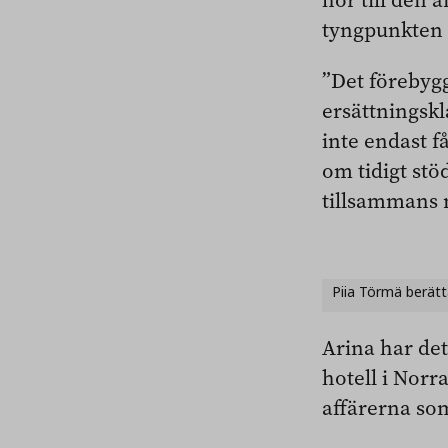
tyngpunkten 
”Det förebyg
ersättningskl
inte endast f
om tidigt st
tillsammans 
Piia Törmä berätt
Arina har det
hotell i Nor
affärerna som