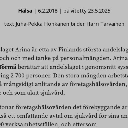
Hälsa
|
6.2.2018
|
päivitetty 23.5.2025
text Juha-Pekka Honkanen bilder Harri Tarvainen
laget Arina är etta av Finlands största andelslag
 och och med tanke på personalmängden. Arina
 Törmä
berättar att andelslaget i genomsnitt syss
ing 2 700 personer. Den stora mängden arbetst
å mångsidigt anlitande av företagshälsovården,
 och som akut sjukvård.
betonar företagshälsovården det förebyggande a
så ett omfattande avtal om sjukvård för sina an
00 verksamhetsställen, och eftersom