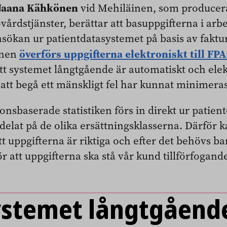
Jaana Kähkönen
vid Mehiläinen, som producer
vårdstjänster, berättar att basuppgifterna i arb
sökan ur patientdatasystemet på basis av faktu
överförs uppgifterna elektroniskt till FPA:
inen
tt systemet långtgående är automatiskt och elek
r att begå ett mänskligt fel har kunnat minimeras
onsbaserade statistiken förs in direkt ur patie
ördelat på de olika ersättningsklasserna. Därför k
tt uppgifterna är riktiga och efter det behövs ba
r att uppgifterna ska stå vår kund tillförfogande
ystemet långtgående