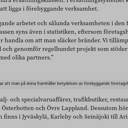
att ligga i förebyggande verksamhet.
gande arbetet och sålunda verksamheten i den f
assen syns även i statistiken, eftersom företag
år handla om att man släcker bränder. Vi tillä
öd och genomför regelbundet projekt som stöder
med olika partners.”
ar att man på Arina framhåller betydelsen av förebyggande företags
alj- och specialvaruaffärer, trafikbutiker, resta
ra Österbotten och Övre Lappland. Dessutom hö
 finns i Jyväskylä, Karleby och Seinäjoki till Ar