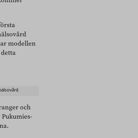
örsta
shälsovård
mpar modellen
 detta
hälsovård.
uranger och
r Pukumies-
ina.