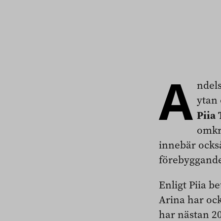
A
ndels
ytan
Piia
omkr
innebär ocks
förebyggande
Enligt Piia 
Arina har ock
har nästan 2