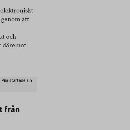
elektroniskt
g genom att
ut och
år däremot
 Piia startade sin
t från