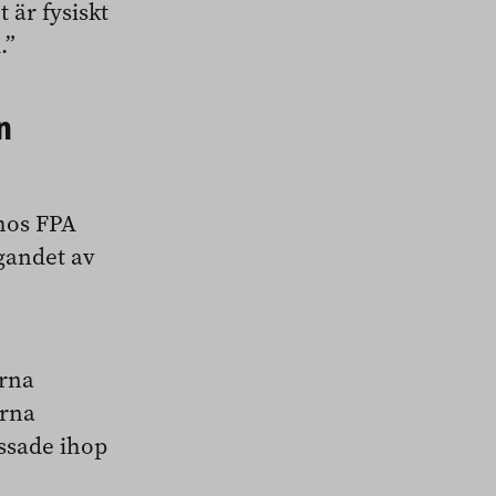
 är fysiskt
.”
n
hos FPA
agandet av
erna
orna
assade ihop