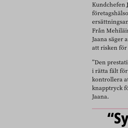
Kundchefen
företagshälso
ersättningsan
Från Mehilä
Jaana säger a
att risken fö
”Den prestati
i rätta fält f
kontrollera a
knapptryck fö
Jaana.
“S