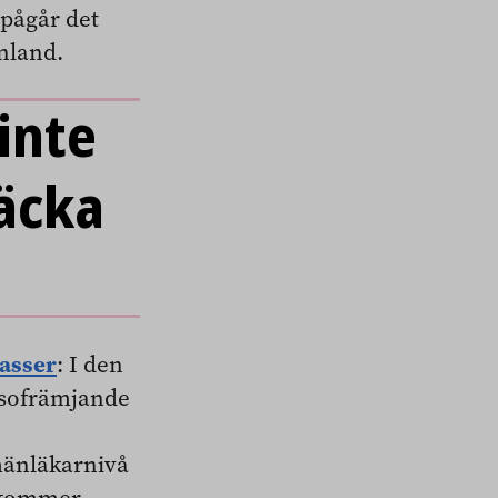
pågår det
inland.
inte
äcka
lasser
: I den
älsofrämjande
mänläkarnivå
t kommer