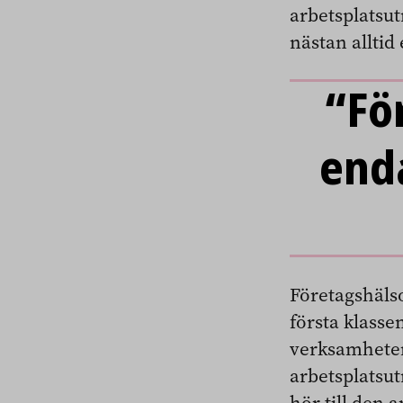
arbetsplatsu
nästan alltid
“Fö
end
Företagshäls
första klass
verksamheten
arbetsplatsu
hör till den 