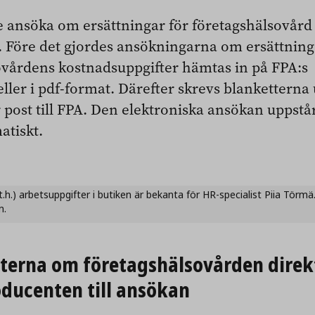
 ansöka om ersättningar för företagshälsovård 
n. Före det gjordes ansökningarna om ersättnin
ovårdens kostnadsuppgifter hämtas in på FPA:s
ler i pdf-format. Därefter skrevs blanketterna 
 post till FPA. Den elektroniska ansökan uppst
atiskt.
.h.) arbetsuppgifter i butiken är bekanta för HR-specialist Piia Törmä.
n.
terna om företags­hälsovården direk
oducenten till ansökan