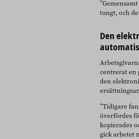
”Gemensamt fö
tungt, och de
Den elekt
automati
Arbetsgivarn
centrerat en 
den elektronis
ersättningsan
”Tidigare fann
överfördes fö
kopierades oc
gick arbetet 