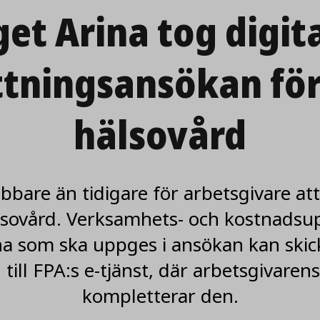
et Arina tog digit
tnings­ansökan för
hälsovård
bbare än tidigare för arbetsgivare a
lsovård. Verksamhets- och kostnadsup
a som ska uppges i ansökan kan skick
till FPA:s e-tjänst, där arbetsgivaren
kompletterar den.