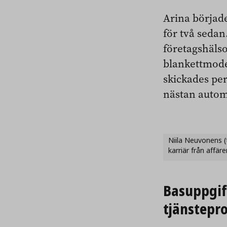
Arina började
för två seda
företagshäls
blankettmodel
skickades per
nästan autom
Niila Neuvonens (t
karriär från affäre
Basuppgif
tjänste­pr