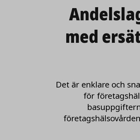
Andelslag
med ersät
Det är enklare och sna
för företagshä
basuppgiftern
företagshälsovården 