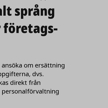
alt språng
artikeln
 företags­
tt ansöka om ersättning
pgifterna, dvs.
as direkt från
s personalförvaltning