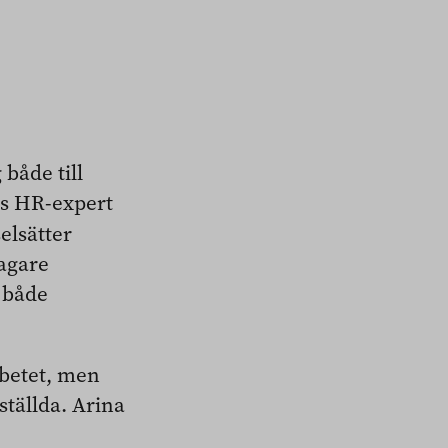
 både till
s HR-expert
elsätter
agare
 både
rbetet, men
ställda. Arina