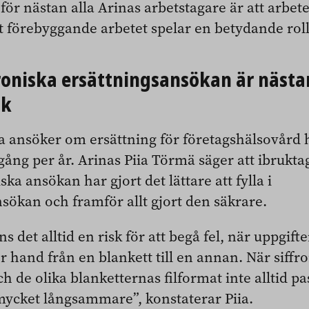
r nästan alla Arinas arbetstagare är att arbetet
t förebyggande arbetet spelar en betydande roll
roniska ersättnings­ansökan är nästa
sk
a ansöker om ersättning för företagshälsovård 
gång per år. Arinas Piia Törmä säger att ibrukt
ka ansökan har gjort det lättare att fylla i
sökan och framför allt gjort den säkrare.
s det alltid en risk för att begå fel, när uppgift
r hand från en blankett till en annan. När siffr
h de olika blanketternas filformat inte alltid p
mycket långsammare”, konstaterar Piia.