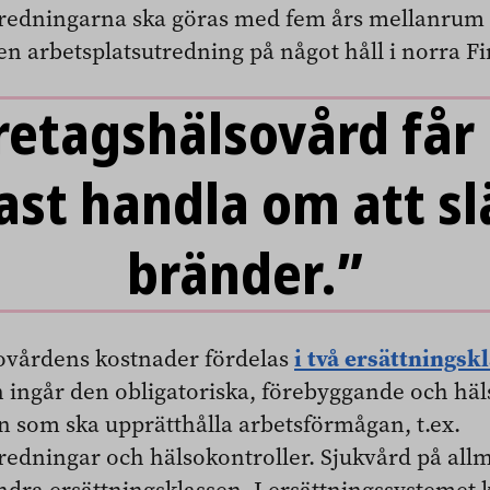
tredningarna ska göras med fem års mellanrum 
 en arbetsplatsutredning på något håll i norra F
retagshälsovård får 
ast handla om att sl
bränder.”
i två ersättningsk
ovårdens kostnader fördelas
en ingår den obligatoriska, förebyggande och h
 som ska upprätthålla arbetsförmågan, t.ex.
tredningar och hälsokontroller. Sjukvård på all
andra ersättningsklassen. I ersättningssysteme