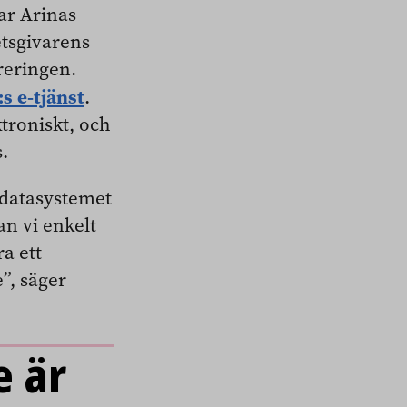
ar Arinas
etsgivarens
reringen.
s e-tjänst
.
troniskt, och
.
ntdatasystemet
an vi enkelt
ra ett
”, säger
 är