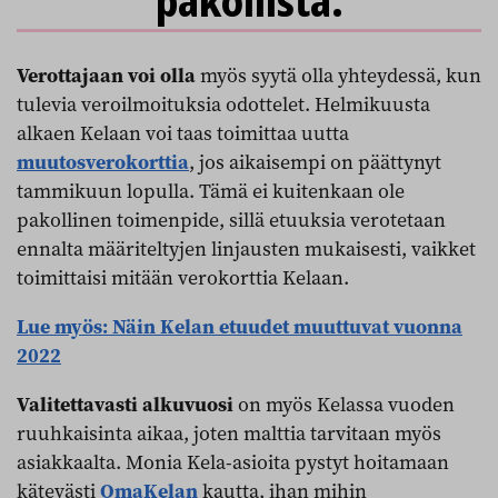
pakollista.
Verottajaan voi olla
myös syytä olla yhteydessä, kun
tulevia veroilmoituksia odottelet. Helmikuusta
alkaen Kelaan voi taas toimittaa uutta
muutosverokorttia
, jos aikaisempi on päättynyt
tammikuun lopulla. Tämä ei kuitenkaan ole
pakollinen toimenpide, sillä etuuksia verotetaan
ennalta määriteltyjen linjausten mukaisesti, vaikket
toimittaisi mitään verokorttia Kelaan.
Lue myös: Näin Kelan etuudet muuttuvat vuonna
2022
Valitettavasti alkuvuosi
on myös Kelassa vuoden
ruuhkaisinta aikaa, joten malttia tarvitaan myös
asiakkaalta. Monia Kela-asioita pystyt hoitamaan
kätevästi
OmaKelan
kautta, ihan mihin