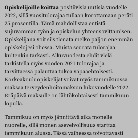
Opiskelijoille koittaa
positiivisia uutisia vuodelle
2022, sillä vuositulorajaa tullaan korottamaan peräti
25 prosentilla. Tämä mahdollistaa entistä
sujuvamman työn ja opiskelun yhteensovittamisen.
Opiskelijana voit siis tienata melko paljon enemmän
opiskelujesi ohessa. Muista seurata tulorajaa
kuitenkin tarkasti. Alkuvuodesta ehdit vielä
tarkistella myös vuoden 2021 tulorajaa ja
tarvittaessa palauttaa tukea vapaaehtoisesti.
Korkeakouluopiskelijat voivat myös tammikuussa
maksaa terveydenhoitomaksun lukuvuodelle 2022.
Eräpäivä maksulle on lähtökohtaisesti tammikuun
lopulla.
Tammikuu on myös jännittävä aika monelle
nuorelle, sillä monen asevelvollisuus starttaa
tammikuun alussa. Tässä vaiheessa toivottavasti