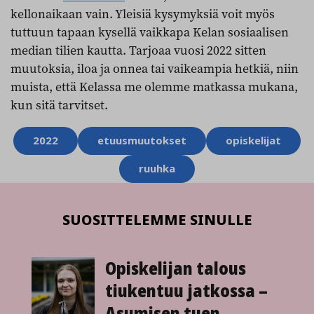
kellonaikaan vain. Yleisiä kysymyksiä voit myös
tuttuun tapaan kysellä vaikkapa Kelan sosiaalisen
median tilien kautta. Tarjoaa vuosi 2022 sitten
muutoksia, iloa ja onnea tai vaikeampia hetkiä, niin
muista, että Kelassa me olemme matkassa mukana,
kun sitä tarvitset.
Aihesanat
2022
etuusmuutokset
opiskelijat
ruuhka
SUOSITTELEMME SINULLE
Opiskelijan talous
tiukentuu jatkossa –
Asumisen tuen