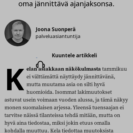
oma jännittävä ajanjaksonsa.
Joona Suonperä
palveluasiantuntija
Kuuntele
Kuuntele artikkeli
K
artikkeli
elan asiakkaan näkökulmasta
tammikuu
ei välttämättä näyttäydy jännittävänä,
mutta muutama asia on silti hyvä
huomioida. Isommat lakimuutokset
astuvat usein voimaan vuoden alussa, ja tämä näkyy
monen suomalaisen arjessa. Yleensä tuensaajan ei
tarvitse näissä tilanteissa tehdä mitään, mutta on
hyvä aina tiedostaa, miksi jokin etuus omalla
kohdalla muuttuu. Kela tiedottaa muutoksista