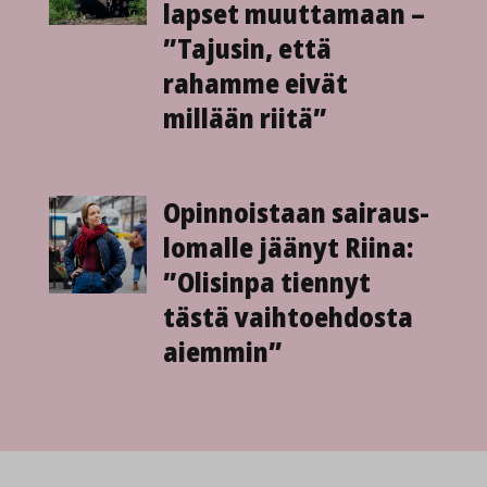
lapset muuttamaan –
”Tajusin, että
rahamme eivät
millään riitä”
Opinnoistaan sairaus­
lomalle jäänyt Riina:
”Olisinpa tiennyt
tästä vaihto­ehdosta
aiemmin”