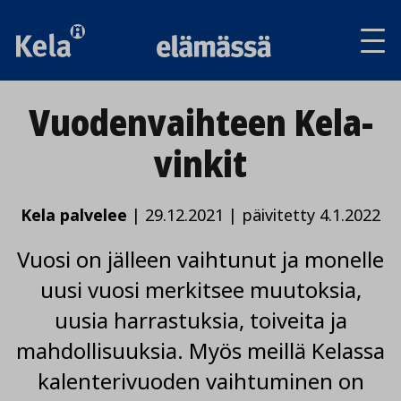
Av
tai
sul
va
Vuodenvaihteen Kela-
vinkit
Kela palvelee
|
29.12.2021
|
päivitetty 4.1.2022
Vuosi on jälleen vaihtunut ja monelle
uusi vuosi merkitsee muutoksia,
uusia harrastuksia, toiveita ja
mahdollisuuksia. Myös meillä Kelassa
kalenterivuoden vaihtuminen on