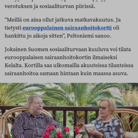
verotuksen ja sosiaaliturvan piirissä.
”Meillä on aina ollut jatkuva matkavakuutus. Ja
tietysti
eurooppalainen sairaanhoitokortti
oli
hankittu jo aikoja sitten”, Peltoniemi sanoo.
Jokainen Suomen sosiaaliturvaan kuuluva voi tilata
eurooppalaisen sairaanhoitokortin ilmaiseksi
Kelalta. Kortilla saa ulkomailla akuuteissa tilanteissa
sairaanhoitoa samaan hintaan kuin maassa asuva.