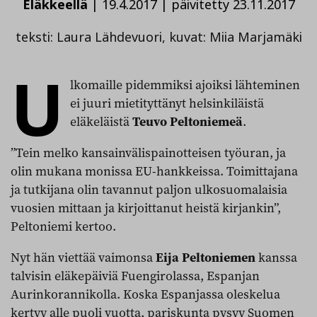
Eläkkeellä
|
19.4.2017
|
päivitetty 23.11.2017
teksti: Laura Lähdevuori, kuvat: Miia Marjamäki
U
lkomaille pidemmiksi ajoiksi lähteminen
ei juuri mietityttänyt helsinkiläistä
eläkeläistä
Teuvo Peltoniemeä
.
”Tein melko kansainvälispainotteisen työuran, ja
olin mukana monissa EU-hankkeissa. Toimittajana
ja tutkijana olin tavannut paljon ulkosuomalaisia
vuosien mittaan ja kirjoittanut heistä kirjankin”,
Peltoniemi kertoo.
Nyt hän viettää vaimonsa
Eija Peltoniemen
kanssa
talvisin eläkepäiviä Fuengirolassa, Espanjan
Aurinkorannikolla. Koska Espanjassa oleskelua
kertyy alle puoli vuotta, pariskunta pysyy Suomen