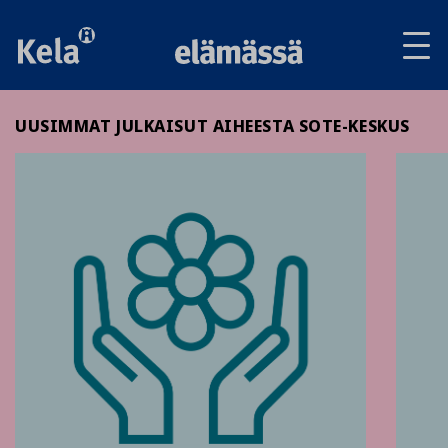
Av
tai
sul
va
UUSIMMAT JULKAISUT AIHEESTA SOTE-KESKUS