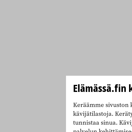
Elämässä.fin k
Keräämme sivuston k
kävijätilastoja. Keräty
tunnistaa sinua. Kävi
palvelun kehittämise