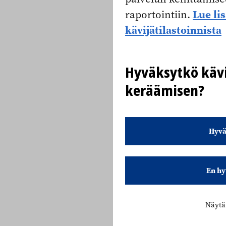
Lue li
raportointiin.
kävijätilastoinnista
Hyväksytkö kävi
keräämisen?
Hyvä
En hy
Näytä 