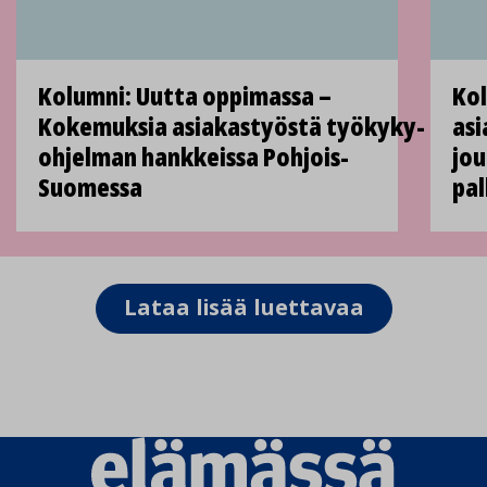
Kolumni: Uutta oppimassa –
Kol
Kokemuksia asiakastyöstä työkyky-
asi
ohjelman hankkeissa Pohjois-
jou
Suomessa
pal
Lataa lisää luettavaa
Elämässä
logo