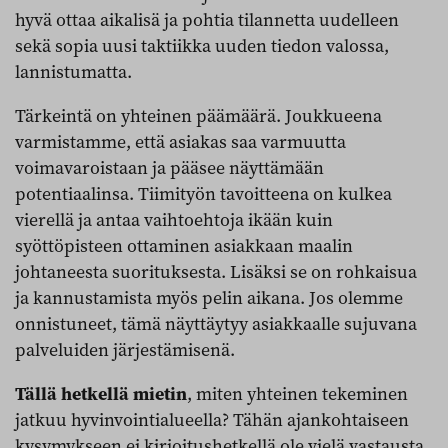
hyvä ottaa aikalisä ja pohtia tilannetta uudelleen
sekä sopia uusi taktiikka uuden tiedon valossa,
lannistumatta.
Tärkeintä on yhteinen päämäärä. Joukkueena
varmistamme, että asiakas saa varmuutta
voimavaroistaan ja pääsee näyttämään
potentiaalinsa. Tiimityön tavoitteena on kulkea
vierellä ja antaa vaihtoehtoja ikään kuin
syöttöpisteen ottaminen asiakkaan maalin
johtaneesta suorituksesta. Lisäksi se on rohkaisua
ja kannustamista myös pelin aikana. Jos olemme
onnistuneet, tämä näyttäytyy asiakkaalle sujuvana
palveluiden järjestämisenä.
Tällä hetkellä mietin
, miten yhteinen tekeminen
jatkuu hyvinvointialueella? Tähän ajankohtaiseen
kysymykseen ei kirjoitushetkellä ole vielä vastausta.