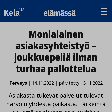
Av
tai
sul
va
Monialainen
asiakasyhteistyö –
joukkuepeliä ilman
turhaa pallottelua
Terveys
|
14.11.2022
|
päivitetty 15.11.2022
Asiakasta tukevat palvelut tulevat
harvoin yhdestä paikasta. Tärkeintä