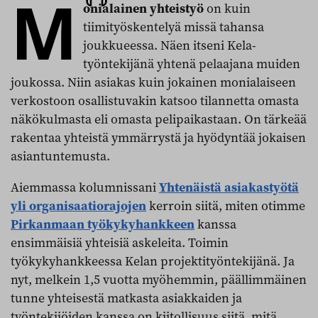
M
onialainen yhteistyö
on kuin
tiimityöskentelyä missä tahansa
joukkueessa. Näen itseni Kela-
työntekijänä yhtenä pelaajana muiden
joukossa. Niin asiakas kuin jokainen monialaiseen
verkostoon osallistuvakin katsoo tilannetta omasta
näkökulmasta eli omasta pelipaikastaan. On tärkeää
rakentaa yhteistä ymmärrystä ja hyödyntää jokaisen
asiantuntemusta.
Aiemmassa kolumnissani
Yhtenäistä asiakastyötä
yli organisaatiorajojen
kerroin siitä, miten otimme
Pirkanmaan työkykyhankkeen
kanssa
ensimmäisiä yhteisiä askeleita. Toimin
työkykyhankkeessa Kelan projektityöntekijänä. Ja
nyt, melkein 1,5 vuotta myöhemmin, päällimmäinen
tunne yhteisestä matkasta asiakkaiden ja
työntekijöiden kanssa on kiitollisuus siitä, mitä