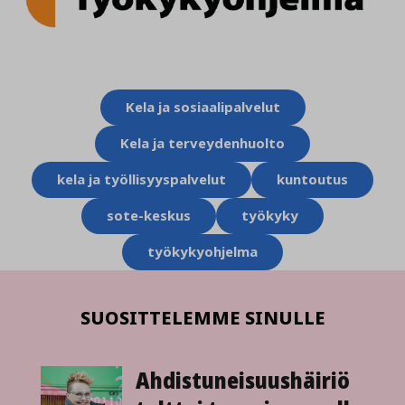
Aihesanat
Kela ja sosiaalipalvelut
Kela ja terveydenhuolto
kela ja työllisyyspalvelut
kuntoutus
sote-keskus
työkyky
työkykyohjelma
SUOSITTELEMME SINULLE
Ahdistuneisuus­häiriö