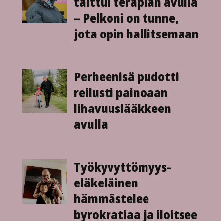
talttui terapian avulla
– Pelkoni on tunne,
jota opin hallitsemaan
Perheenisä pudotti
reilusti painoaan
lihavuus­lääkkeen
avulla
Työkyvyttömyys­
eläkeläinen
hämmästelee
byrokratiaa ja iloitsee