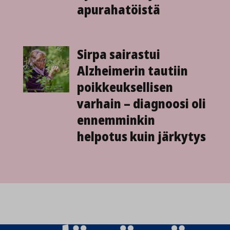
apuraha­töistä
Sirpa sairastui
Alzheimerin tautiin
poikkeuksellisen
varhain – diagnoosi oli
ennemminkin
helpotus kuin järkytys