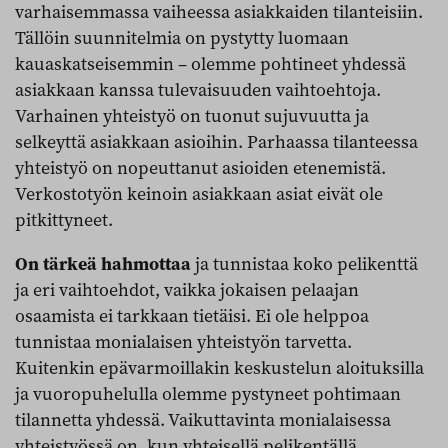
varhaisemmassa vaiheessa asiakkaiden tilanteisiin.
Tällöin suunnitelmia on pystytty luomaan
kauaskatseisemmin – olemme pohtineet yhdessä
asiakkaan kanssa tulevaisuuden vaihtoehtoja.
Varhainen yhteistyö on tuonut sujuvuutta ja
selkeyttä asiakkaan asioihin. Parhaassa tilanteessa
yhteistyö on nopeuttanut asioiden etenemistä.
Verkostotyön keinoin asiakkaan asiat eivät ole
pitkittyneet.
On tärkeä hahmottaa
ja tunnistaa koko pelikenttä
ja eri vaihtoehdot, vaikka jokaisen pelaajan
osaamista ei tarkkaan tietäisi. Ei ole helppoa
tunnistaa monialaisen yhteistyön tarvetta.
Kuitenkin epävarmoillakin keskustelun aloituksilla
ja vuoropuhelulla olemme pystyneet pohtimaan
tilannetta yhdessä. Vaikuttavinta monialaisessa
yhteistyössä on, kun yhteisellä pelikentällä