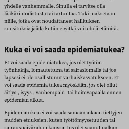
yhdelle vanhemmalle. Sinulla ei tarvitse olla
lääkärintodistusta tai tartuntaa. Tuki maksetaan
niille, jotka ovat noudattaneet hallituksen
suosituksia jäädä kotiin eivätkä voi tehdä etätöitä.
Kuka ei voi saada epidemiatukea?
Et voi saada epidemiatukea, jos olet työtön
työnhakija, lomautettuna tai sairaslomalla tai jos
lapsesi ei ole osallistunut varhaiskasvatukseen. Et
voi saada epidemia tukea myöskään, jos olet ollut
äitiys-, isyys-, vanhempain- tai hoitovapaalla ennen
epidemian alkua.
Epidemiatukea ei voi saada samaan aikaan tiettyjen
muiden etuuksien, kuten työttömyysetuuden tai
sairauspäivärahan kanssa. Jos olet saanut palkan