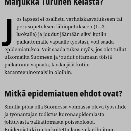
Marjukka Turunen Kelasta?
J
os lapsesi ei osallistu varhaiskasvatukseen tai
perusopetuksen lähiopetukseen (1.–3.
luokalla) ja joudut jäämään siksi kotiin
palkattomalle vapaalle työstäsi, voit saada
epidemiatukea. Voit saada tukea myös, jos olet tullut
ulkomailta Suomeen ja joudut ottamaan töistä
palkatonta vapaata, koska jäät kotiin
karanteeninomaisiin oloihin.
Mitkä epidemiatuen ehdot ovat?
Sinulla pitää olla Suomessa voimassa oleva työsuhde
ja työnantajan todistus koronaepidemiasta
johtuvasta palkattomasta poissaolosta.
Epidemiatuki on tarkoitettu lapsen kotihoitoon