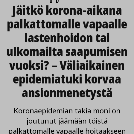
artikkeli
Jäitkö korona-aikana
palkattomalle vapaalle
lasten­hoidon tai
ulkomailta saapumisen
vuoksi? – Väliaikainen
epidemia­tuki korvaa
ansion­menetystä
Koronaepidemian takia moni on
joutunut jäämään töistä
palkattomalle vapaalle hoitaakseen