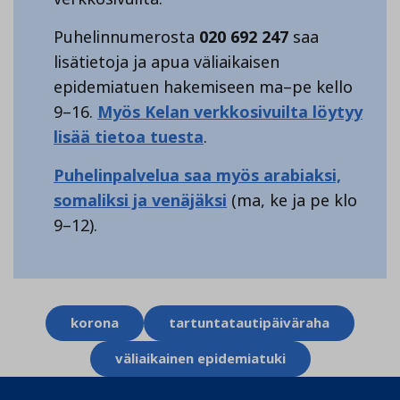
Puhelinnumerosta
020 692 247
saa
lisätietoja ja apua väliaikaisen
epidemiatuen hakemiseen ma–pe kello
9–16.
Myös Kelan verkkosivuilta löytyy
lisää tietoa tuesta
.
Puhelinpalvelua saa myös arabiaksi,
somaliksi ja venäjäksi
(ma, ke ja pe klo
9–12).
Aihesanat
korona
tartuntatautipäiväraha
väliaikainen epidemiatuki