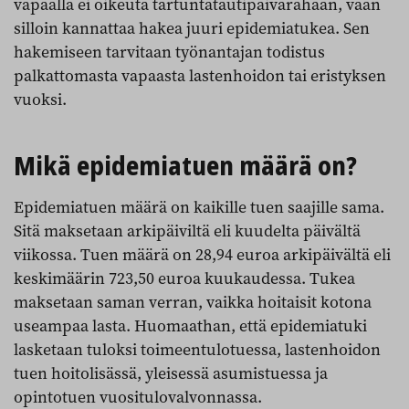
vapaalla ei oikeuta tartuntatautipäivärahaan, vaan
silloin kannattaa hakea juuri epidemiatukea. Sen
hakemiseen tarvitaan työnantajan todistus
palkattomasta vapaasta lastenhoidon tai eristyksen
vuoksi.
Mikä epidemiatuen määrä on?
Epidemiatuen määrä on kaikille tuen saajille sama.
Sitä maksetaan arkipäiviltä eli kuudelta päivältä
viikossa. Tuen määrä on 28,94 euroa arkipäivältä eli
keskimäärin 723,50 euroa kuukaudessa. Tukea
maksetaan saman verran, vaikka hoitaisit kotona
useampaa lasta. Huomaathan, että epidemiatuki
lasketaan tuloksi toimeentulotuessa, lastenhoidon
tuen hoitolisässä, yleisessä asumistuessa ja
opintotuen vuositulovalvonnassa.