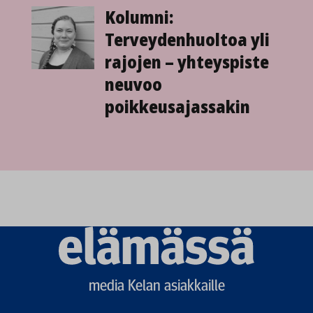
Kolumni:
Terveydenhuoltoa yli
rajojen – yhteyspiste
neuvoo
poikkeusajassakin
Elämässä
logo
media Kelan asiakkaille