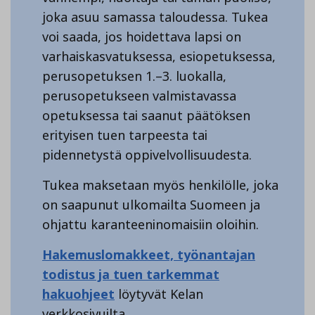
joka asuu samassa taloudessa. Tukea
voi saada, jos hoidettava lapsi on
varhaiskasvatuksessa, esiopetuksessa,
perusopetuksen 1.–3. luokalla,
perusopetukseen valmistavassa
opetuksessa tai saanut päätöksen
erityisen tuen tarpeesta tai
pidennetystä oppivelvollisuudesta.
Tukea maksetaan myös henkilölle, joka
on saapunut ulkomailta Suomeen ja
ohjattu karanteeninomaisiin oloihin.
Hakemuslomakkeet, työnantajan
todistus ja tuen tarkemmat
hakuohjeet
löytyvät Kelan
verkkosivuilta.