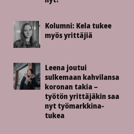
Kolumni: Kela tukee
myös yrittäjiä
Leena joutui
sulkemaan kahvilansa
koronan takia –
työtön yrittäjäkin saa
nyt työ­markkina­
tukea