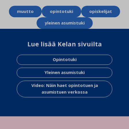
Aihesanat
muutto
opintotuki
opiskelijat
yleinen asumistuki
Lue lisää Kelan sivuilta
Opintotuki
Yleinen asumistuki
Video: Näin haet opintotuen ja
asumistuen verkossa