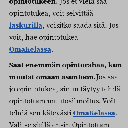
opintotukeen.
Jos et vielä saa
opintotukea, voit selvittää
laskurilla
, voisitko saada sitä. Jos
voit, hae opintotukea
OmaKelassa
.
Saat enemmän opintorahaa
, kun
muutat omaan asuntoon.
Jos saat
jo opintotukea, sinun täytyy tehdä
opintotuen muutosilmoitus. Voit
OmaKelassa
tehdä sen kätevästi
.
Valitse siellä ensin Opintotuen