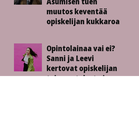
Asumisen tuen
muutos keventää
opiskelijan kukkaroa
Opintolainaa vai ei?
Sanni ja Leevi
kertovat opiskelijan
toimeen­tulosta ja
oman talouden
suunnittelusta
Tukileikkaukset
pakottivat Sofian ja