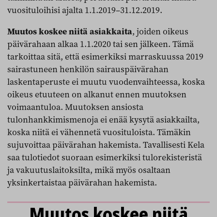
vuosituloihisi ajalta 1.1.2019–31.12.2019.
Muutos koskee niitä asiakkaita
, joiden oikeus
päivärahaan alkaa 1.1.2020 tai sen jälkeen. Tämä
tarkoittaa sitä, että esimerkiksi marraskuussa 2019
sairastuneen henkilön sairauspäivärahan
laskentaperuste ei muutu vuodenvaihteessa, koska
oikeus etuuteen on alkanut ennen muutoksen
voimaantuloa. Muutoksen ansiosta
tulonhankkimismenoja ei enää kysytä asiakkailta,
koska niitä ei vähennetä vuosituloista. Tämäkin
sujuvoittaa päivärahan hakemista. Tavallisesti Kela
saa tulotiedot suoraan esimerkiksi tulorekisteristä
ja vakuutuslaitoksilta, mikä myös osaltaan
yksinkertaistaa päivärahan hakemista.
Muutos koskee niitä