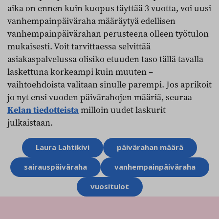
aika on ennen kuin kuopus täyttää 3 vuotta, voi uusi
vanhempainpäiväraha määräytyä edellisen
vanhempainpäivärahan perusteena olleen työtulon
mukaisesti. Voit tarvittaessa selvittää
asiakaspalvelussa olisiko etuuden taso tällä tavalla
laskettuna korkeampi kuin muuten –
vaihtoehdoista valitaan sinulle parempi. Jos aprikoit
jo nyt ensi vuoden päivärahojen määriä, seuraa
Kelan tiedotteista
milloin uudet laskurit
julkaistaan.
Aihesanat
Laura Lahtikivi
päivärahan määrä
sairauspäiväraha
vanhempainpäiväraha
vuositulot