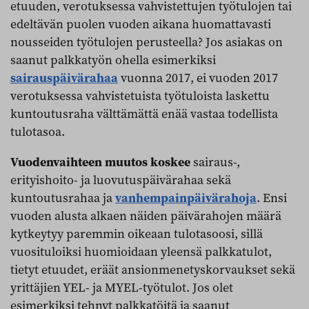
etuuden, verotuksessa vahvistettujen työtulojen tai
edeltävän puolen vuoden aikana huomattavasti
nousseiden työtulojen perusteella? Jos asiakas on
saanut palkkatyön ohella esimerkiksi
sairauspäivärahaa
vuonna 2017, ei vuoden 2017
verotuksessa vahvistetuista työtuloista laskettu
kuntoutusraha välttämättä enää vastaa todellista
tulotasoa.
Vuodenvaihteen muutos koskee
sairaus-,
erityishoito- ja luovutuspäivärahaa sekä
kuntoutusrahaa ja
vanhempainpäivärahoja
. Ensi
vuoden alusta alkaen näiden päivärahojen määrä
kytkeytyy paremmin oikeaan tulotasoosi, sillä
vuosituloiksi huomioidaan yleensä palkkatulot,
tietyt etuudet, eräät ansionmenetyskorvaukset sekä
yrittäjien YEL- ja MYEL-työtulot. Jos olet
esimerkiksi tehnyt palkkatöitä ja saanut