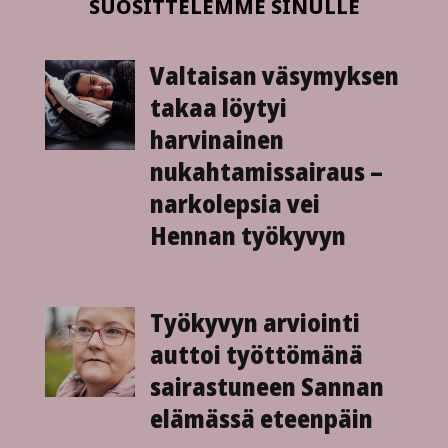
SUOSITTELEMME SINULLE
Valtaisan väsymyksen
takaa löytyi
harvinainen
nukahtamis­sairaus –
narkolepsia vei
Hennan työkyvyn
Työ­kyvyn arviointi
auttoi työttömänä
sairastuneen Sannan
elämässä eteenpäin