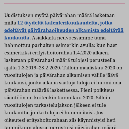
Uudistuksen myötä päivärahan määrä lasketaan
niiltä
12 täydeltä kalenterikuukaudelta, jotka
edeltävät päivärahaoikeuden alkamista edeltävää
kuukautta
. Asiakkaita neuvoessamme tämä
hahmottuu parhaiten esimerkin avulla: kun haet
esimerkiksi erityishoitorahaa 1.4.2020 alkaen,
lasketaan päivärahasi määrä tulojesi perusteella
ajalta 1.3.2019–28.2.2020. Tällöin maaliskuu 2020 on
vuositulojen ja päivärahan alkamisen välille jäävä
kuukausi, jonka aikana saatuja tuloja ei huomioida
päivärahan määrää laskettaessa. Pieni poikkeus
sääntöön on kuitenkin tammikuu 2020. Silloin
vuositulojen tarkastelujakson jälkeen ei tule
kuukautta, jonka tuloja ei huomioitaisi. Jos
oikeutesi erityshoitorahaan siis käynnistyisi heti
tammikuun alussa, perustuisi päivärahan määrä