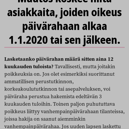
asiakkaita, joiden oikeus
päivärahaan alkaa
1.1.2020 tai sen jälkeen.
Lasketaanko päivärahan määrä sitten aina 12
kuukauden tuloista?
Tavallisesti, mutta joitakin
poikkeuksia on. Jos olet esimerkiksi suorittanut
ammatillisen perustutkinnon,
korkeakoulututkinnon tai asepalveluksen, voi
päiväraha perustua hakemista edeltävän 3
kuukauden tuloihin. Toinen paljon puhututtava
poikkeus liittyy vanhempainpäivärahaan tilanteissa,
joissa hakija on saanut aiemminkin
vanhempainpäivärahaa. Jos uuden lapsen laskettu