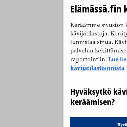
Elämässä.fin k
Keräämme sivuston k
kävijätilastoja. Keräty
tunnistaa sinua. Kävi
palvelun kehittämise
Lue li
raportointiin.
kävijätilastoinnista
Hyväksytkö kävi
keräämisen?
Hyvä