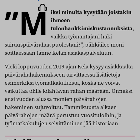
”M
artikkeli
iksi minulta kysytään joistakin
ihmeen
tulonhankkimiskustannuksista
,
vaikka työnantajani haki
sairauspäivärahaa puolestani?”, pähkäilee moni
soittaessaan tänne Kelan asiakaspalveluun.
Vielä loppuvuoden 2019 ajan Kela kysyy asiakkaalta
päivärahahakemukseen tarvittaessa lisätietoja
esimerkiksi työmatkakuluista, koska ne voivat
vaikuttaa tilille kilahtavan rahan määrään. Onneksi
ensi vuoden alussa monien päivärahojen
hakeminen sujuvoituu. Tammikuusta alkaen
päivärahojen määrä perustuu vuosituloihin, ja
työmatkakulujen selvittäminen jää historiaan.