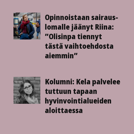
Opinnoistaan sairaus­
lomalle jäänyt Riina:
”Olisinpa tiennyt
tästä vaihto­ehdosta
aiemmin”
Kolumni: Kela palvelee
tuttuun tapaan
hyvinvointialueiden
aloittaessa