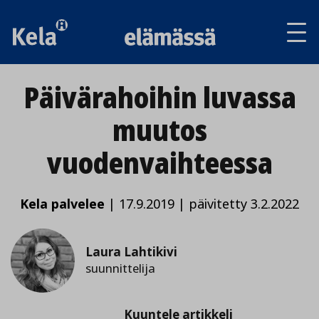
Av
tai
sul
va
Päivärahoihin luvassa
muutos
vuodenvaihteessa
Kela palvelee
|
17.9.2019
|
päivitetty 3.2.2022
Laura Lahtikivi
suunnittelija
Kuuntele
Kuuntele artikkeli