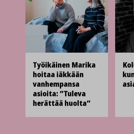
Työikäinen Marika
Kol
hoitaa iäkkään
kun
vanhempansa
asi
asioita: ”Tuleva
herättää huolta”