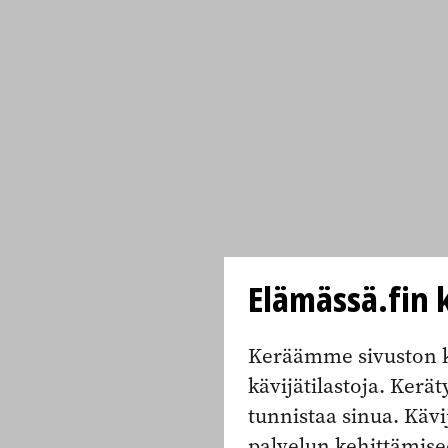
Elämässä.fin k
Keräämme sivuston k
kävijätilastoja. Keräty
tunnistaa sinua. Kävi
palvelun kehittämise