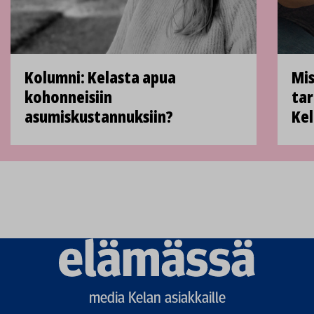
Kolumni: Kelasta apua
Mis
kohonneisiin
tar
asumiskustannuksiin?
Kel
Elämässä
logo
media Kelan asiakkaille