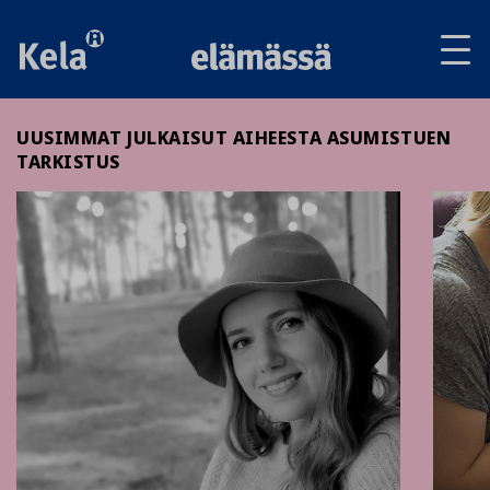
Av
tai
sul
va
UUSIMMAT JULKAISUT AIHEESTA ASUMISTUEN
TARKISTUS