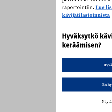
Lue li
raportointiin.
kävijätilastoinnista
Hyväksytkö kävi
keräämisen?
Hyvä
En hy
Näytä 