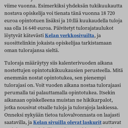
viime vuonna. Esimerkiksi yhdeksän tukikuukautta
nostava opiskelija voi tienata tänä vuonna 18 720
euroa opintotuen lisäksi ja 10:llä kuukaudella tuloja
saa olla 16 640 euroa. Päivitetyt tulorajataulukot
löytyvät kätevästi
Kelan verkkosivuilta
, ja
suosittelinkin jokaista opiskelijaa tarkistamaan
oman tulorajansa sieltä.
Tuloraja määräytyy siis kalenterivuoden aikana
nostettujen opintotukikuukausien perusteella. Mitä
enemmän nostat opintotukea, sen pienempi
tulorajasi on. Voit vuoden aikana nostaa tulorajaasi
perumalla tai palauttamalla opintotukea. Itsekin
aikanaan opiskelleena muistan ne hikikarpalot,
jotka nousivat otsalle tuloja ja tulorajoja laskiessa.
Onneksi nykyään tietoa tulovalvonnasta on laajasti
saatavilla, ja
Kelan sivuilla olevat laskurit
auttavat