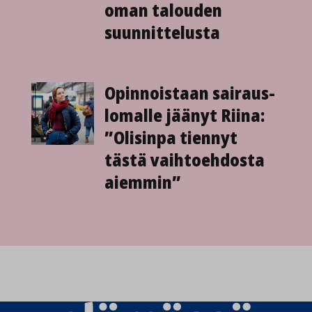
oman talouden
suunnittelusta
Opinnoistaan sairaus­
lomalle jäänyt Riina:
”Olisinpa tiennyt
tästä vaihto­ehdosta
aiemmin”
Elämässä