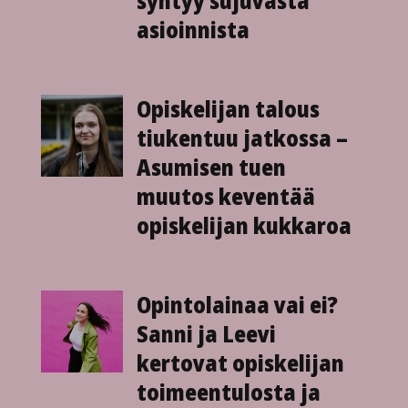
syntyy sujuvasta
asioinnista
Opiskelijan talous
tiukentuu jatkossa –
Asumisen tuen
muutos keventää
opiskelijan kukkaroa
Opintolainaa vai ei?
Sanni ja Leevi
kertovat opiskelijan
toimeen­tulosta ja