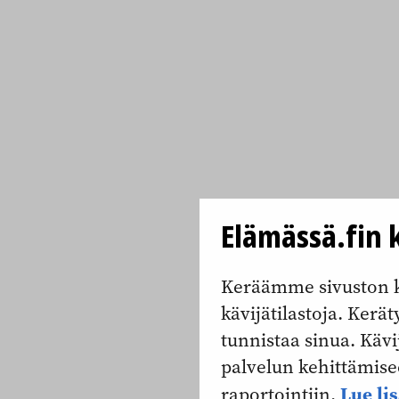
Elämässä.fin k
Keräämme sivuston k
kävijätilastoja. Keräty
tunnistaa sinua. Kävi
palvelun kehittämise
Lue li
raportointiin.