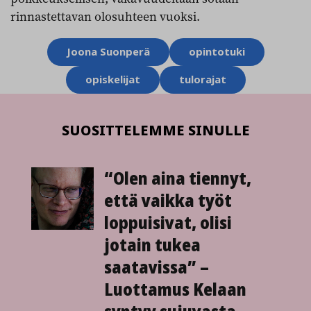
rinnastettavan olosuhteen vuoksi.
Aihesanat
Joona Suonperä
opintotuki
opiskelijat
tulorajat
SUOSITTELEMME SINULLE
“Olen aina tiennyt,
että vaikka työt
loppuisivat, olisi
jotain tukea
saatavissa” –
Luottamus Kelaan