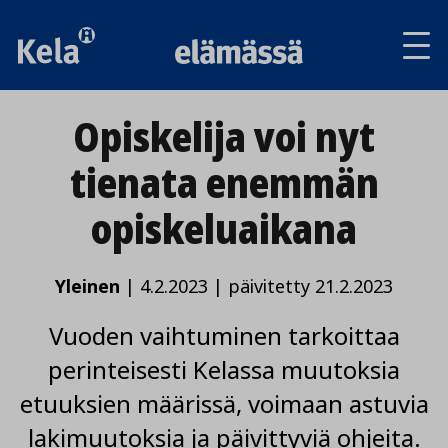
Av
tai
sul
va
Opiskelija voi nyt
tienata enemmän
opiskeluaikana
Yleinen
|
4.2.2023
|
päivitetty 21.2.2023
Vuoden vaihtuminen tarkoittaa
perinteisesti Kelassa muutoksia
etuuksien määrissä, voimaan astuvia
lakimuutoksia ja päivittyviä ohjeita.