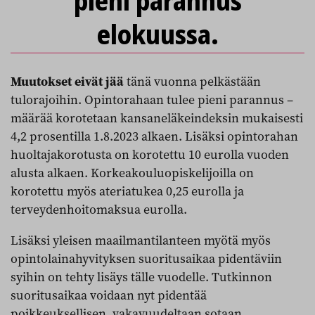
pieni parannus
elokuussa.
Muutokset eivät jää
tänä vuonna pelkästään
tulorajoihin. Opintorahaan tulee pieni parannus –
määrää korotetaan kansaneläkeindeksin mukaisesti
4,2 prosentilla 1.8.2023 alkaen. Lisäksi opintorahan
huoltajakorotusta on korotettu 10 eurolla vuoden
alusta alkaen. Korkeakouluopiskelijoilla on
korotettu myös ateriatukea 0,25 eurolla ja
terveydenhoitomaksua eurolla.
Lisäksi yleisen maailmantilanteen myötä myös
opintolainahyvityksen suoritusaikaa pidentäviin
syihin on tehty lisäys tälle vuodelle. Tutkinnon
suoritusaikaa voidaan nyt pidentää
poikkeuksellisen, vakavuudeltaan sotaan