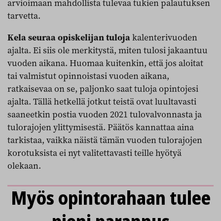
arvioimaan mahdollista tulevaa tukien palautuksen
tarvetta.
Kela seuraa opiskelijan tuloja
kalenterivuoden
ajalta. Ei siis ole merkitystä, miten tulosi jakaantuu
vuoden aikana. Huomaa kuitenkin, että jos aloitat
tai valmistut opinnoistasi vuoden aikana,
ratkaisevaa on se, paljonko saat tuloja opintojesi
ajalta. Tällä hetkellä jotkut teistä ovat luultavasti
saaneetkin postia vuoden 2021 tulovalvonnasta ja
tulorajojen ylittymisestä. Päätös kannattaa aina
tarkistaa, vaikka näistä tämän vuoden tulorajojen
korotuksista ei nyt valitettavasti teille hyötyä
olekaan.
Myös opintorahaan tulee