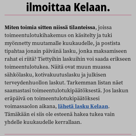
ilmoittaa Kelaan.
Miten toimia sitten niissä tilanteissa
, joissa
toimeentulotukihakemus on käsitelty ja tuki
myönnetty muutamalle kuukaudelle, ja postista
tipahtaa jonain päivänä lasku, jonka maksamiseen
rahat ei riitä? Tiettyihin laskuihin voi saada erikseen
toimeentulotukea. Näitä ovat muun muassa
sähkölasku, kotivakuutuslasku ja julkisen
terveydenhuollon laskut. Tarkemman listan näet
saamastasi toimeentulotukipäätöksestä. Jos laskun
eräpäivä on toimeentulotukipäätöksesi
voimassaolon aikana,
lähetä lasku Kelaan
.
Tämäkään ei siis ole esteenä hakea tukea vain
yhdelle kuukaudelle kerrallaan.