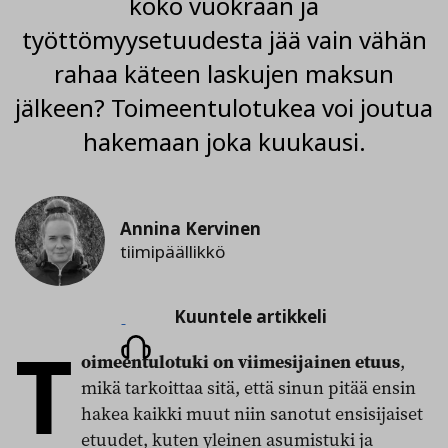
koko vuokraan ja
työttömyysetuudesta jää vain vähän
rahaa käteen laskujen maksun
jälkeen? Toimeentulotukea voi joutua
hakemaan joka kuukausi.
Annina Kervinen
tiimipäällikkö
Kuuntele
Kuuntele artikkeli
T
artikkeli
oimeentulotuki on viimesijainen etuus
,
mikä tarkoittaa sitä, että sinun pitää ensin
hakea kaikki muut niin sanotut ensisijaiset
etuudet, kuten yleinen asumistuki ja