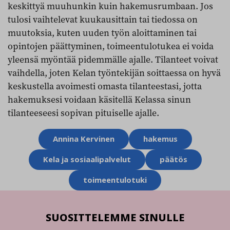
keskittyä muuhunkin kuin hakemusrumbaan. Jos
tulosi vaihtelevat kuukausittain tai tiedossa on
muutoksia, kuten uuden työn aloittaminen tai
opintojen päättyminen, toimeentulotukea ei voida
yleensä myöntää pidemmälle ajalle. Tilanteet voivat
vaihdella, joten Kelan työntekijän soittaessa on hyvä
keskustella avoimesti omasta tilanteestasi, jotta
hakemuksesi voidaan käsitellä Kelassa sinun
tilanteeseesi sopivan pituiselle ajalle.
Aihesanat
Annina Kervinen
hakemus
Kela ja sosiaalipalvelut
päätös
toimeentulotuki
SUOSITTELEMME SINULLE