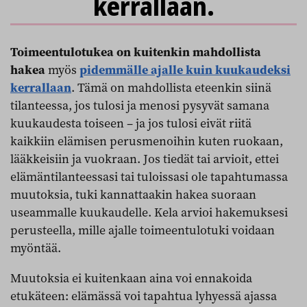
kerrallaan.
Toimeentulotukea on kuitenkin mahdollista
hakea
myös
pidemmälle ajalle kuin kuukaudeksi
kerrallaan
. Tämä on mahdollista eteenkin siinä
tilanteessa, jos tulosi ja menosi pysyvät samana
kuukaudesta toiseen – ja jos tulosi eivät riitä
kaikkiin elämisen perusmenoihin kuten ruokaan,
lääkkeisiin ja vuokraan. Jos tiedät tai arvioit, ettei
elämäntilanteessasi tai tuloissasi ole tapahtumassa
muutoksia, tuki kannattaakin hakea suoraan
useammalle kuukaudelle. Kela arvioi hakemuksesi
perusteella, mille ajalle toimeentulotuki voidaan
myöntää.
Muutoksia ei kuitenkaan aina voi ennakoida
etukäteen: elämässä voi tapahtua lyhyessä ajassa