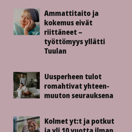
Ammattitaito ja
kokemus eivät
riittäneet –
työttömyys yllätti
Tuulan
Uusperheen tulot
romahtivat yhteen­
muuton seurauksena
Kolmet yt:t ja potkut
ja yli 10 vuotta ilman