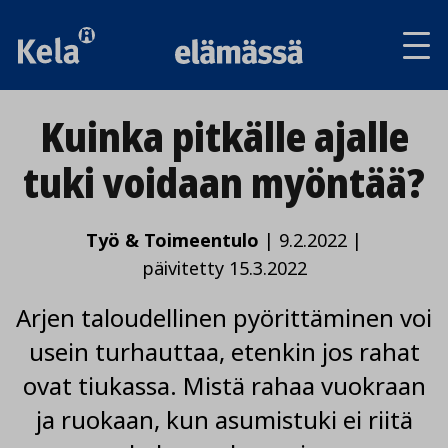
Av
tai
sul
va
Kuinka pitkälle ajalle
tuki voidaan myöntää?
Työ & Toimeentulo
|
9.2.2022
|
päivitetty 15.3.2022
Arjen taloudellinen pyörittäminen voi
usein turhauttaa, etenkin jos rahat
ovat tiukassa. Mistä rahaa vuokraan
ja ruokaan, kun asumistuki ei riitä