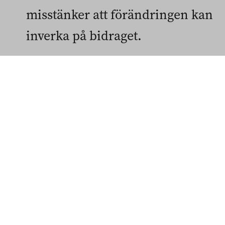
misstänker att förändringen kan
inverka på bidraget.
Ämnesord
allmänt bostadsbidrag
bostadsbidraget
inkomster
VI REKOMMENDERAR
Studenternas
ekonomi blir trängre i
framtiden –
Förändringen i stödet