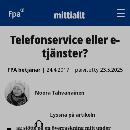
Av
tai
sul
va
Telefonservice eller e-
tjänster?
FPA betjänar
|
24.4.2017
|
päivitetty 23.5.2025
Noora Tahvanainen
Lyssna
Lyssna på artikeln
på
ag stötte på en överraskning mitt under
artikeln