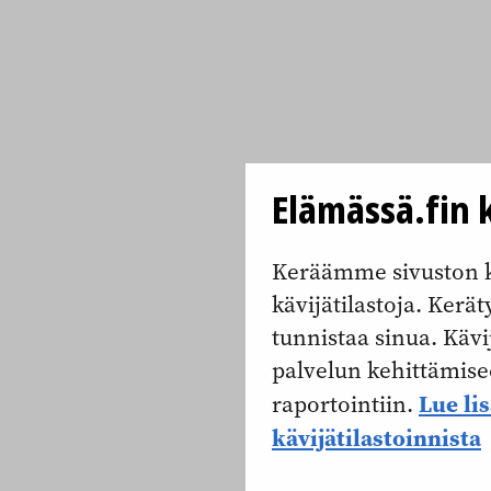
Elämässä.fin k
Keräämme sivuston k
kävijätilastoja. Keräty
tunnistaa sinua. Kävi
palvelun kehittämise
Lue li
raportointiin.
kävijätilastoinnista