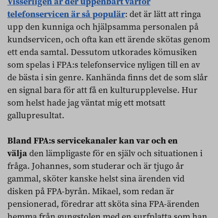
Visserligen är der uppenbart varför
telefonservicen är så populär
: det är lätt att ringa
upp den kunniga och hjälpsamma personalen på
kundservicen, och ofta kan ett ärende skötas genom
ett enda samtal. Dessutom utkorades kömusiken
som spelas i FPA:s telefonservice nyligen till en av
de bästa i sin genre. Kanhända finns det de som slår
en signal bara för att få en kulturupplevelse. Hur
som helst hade jag väntat mig ett motsatt
gallupresultat.
Bland FPA:s servicekanaler kan var och en
välja
den lämpligaste för en själv och situationen i
fråga. Johannes, som studerar och är tjugo år
gammal, sköter kanske helst sina ärenden vid
disken på FPA-byrån. Mikael, som redan är
pensionerad, föredrar att sköta sina FPA-ärenden
hemma från gungstolen med en surfplatta som han