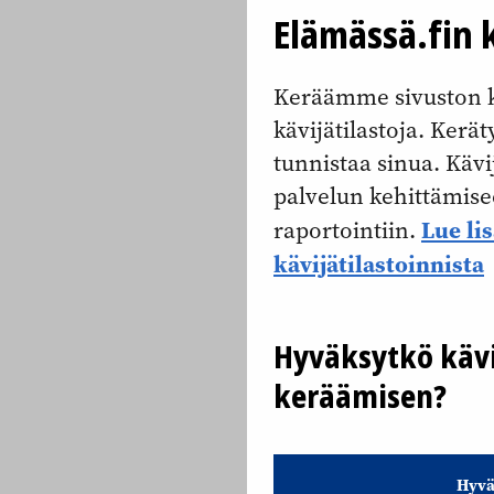
Elämässä.fin k
Keräämme sivuston k
kävijätilastoja. Keräty
tunnistaa sinua. Kävi
palvelun kehittämise
Lue li
raportointiin.
kävijätilastoinnista
Hyväksytkö kävi
keräämisen?
Hyvä