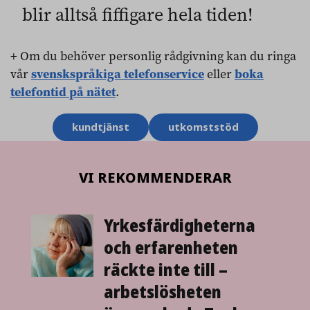
blir alltså fiffigare hela tiden!
+ Om du behöver personlig rådgivning kan du ringa
vår
svenskspråkiga telefonservice
eller
boka
telefontid på nätet
.
Ämnesord
kundtjänst
utkomststöd
VI REKOMMENDERAR
Yrkesfärdigheterna
och erfaren­heten
räckte inte till –
arbetslös­heten