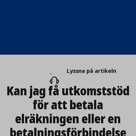
Lyssna
Lyssna på artikeln
på
Kan jag få utkomststöd
artikeln
för att betala
elräkningen eller en
betalningsförbindelse