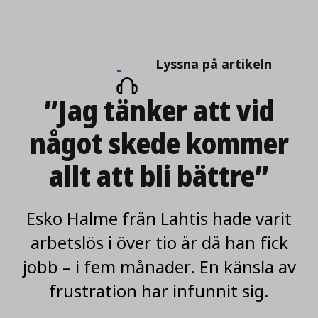
Lyssna
Lyssna på artikeln
på
”Jag tänker att vid
artikeln
något skede kommer
allt att bli bättre”
Esko Halme från Lahtis hade varit
arbetslös i över tio år då han fick
jobb – i fem månader. En känsla av
frustration har infunnit sig.