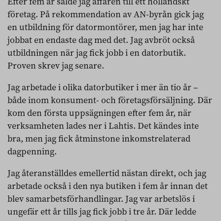
Efter fem år sålde jag affären till ett holländskt
företag. På rekommendation av AN-byrån gick jag
en utbildning för datormontörer, men jag har inte
jobbat en endaste dag med det. Jag avbröt också
utbildningen när jag fick jobb i en datorbutik.
Proven skrev jag senare.
Jag arbetade i olika datorbutiker i mer än tio år –
både inom konsument- och företagsförsäljning. Där
kom den första uppsägningen efter fem år, när
verksamheten lades ner i Lahtis. Det kändes inte
bra, men jag fick åtminstone inkomstrelaterad
dagpenning.
Jag återanställdes emellertid nästan direkt, och jag
arbetade också i den nya butiken i fem år innan det
blev samarbetsförhandlingar. Jag var arbetslös i
ungefär ett år tills jag fick jobb i tre år. Där ledde