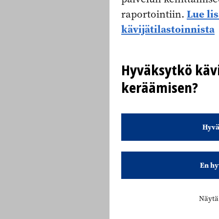
Lue li
raportointiin.
kävijätilastoinnista
Hyväksytkö kävi
keräämisen?
Hyvä
En hy
Näytä 