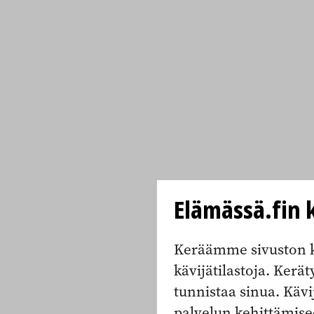
Elämässä.fin k
Keräämme sivuston k
kävijätilastoja. Keräty
tunnistaa sinua. Kävi
palvelun kehittämise