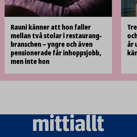
Rauni känner att hon faller
Tre
mellan två stolar i restaurang­
och
branschen – yngre och även
år 
pensionerade får inhopps­jobb,
kän
men inte hon
Mittiallt
logo