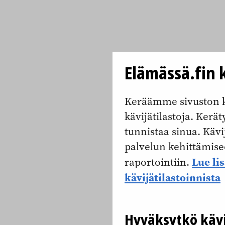
Elämässä.fin k
Keräämme sivuston k
kävijätilastoja. Keräty
tunnistaa sinua. Kävi
palvelun kehittämise
Lue li
raportointiin.
kävijätilastoinnista
Hyväksytkö kävi