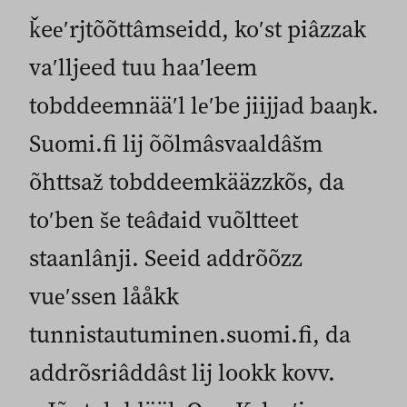
ǩeeʹrjtõõttâmseidd, koʹst piâzzak
vaʹlljeed tuu haaʹleem
tobddeemnääʹl leʹbe jiijjad baaŋk.
Suomi.fi lij õõlmâsvaaldâšm
õhttsaž tobddeemkääzzkõs, da
toʹben še teâđaid vuõltteet
staanlânji. Seeid addrõõzz
vueʹssen lååkk
tunnistautuminen.suomi.fi, da
addrõsriâddâst lij lookk kovv.