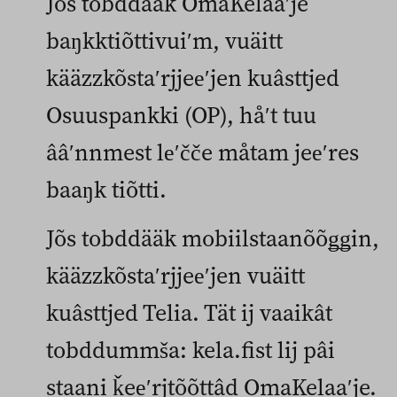
Jõs tobddääk OmaKelaaʹje
baŋkktiõttivuiʹm, vuäitt
kääzzkõstaʹrjjeeʹjen kuâsttjed
Osuuspankki (OP), håʹt tuu
ââʹnnmest leʹčče måtam jeeʹres
baaŋk tiõtti.
Jõs tobddääk mobiilstaanõõǥǥin,
kääzzkõstaʹrjjeeʹjen vuäitt
kuâsttjed Telia. Tät ij vaaikât
tobddummša: kela.fist lij pâi
staani ǩeeʹrjtõõttâd OmaKelaaʹje.