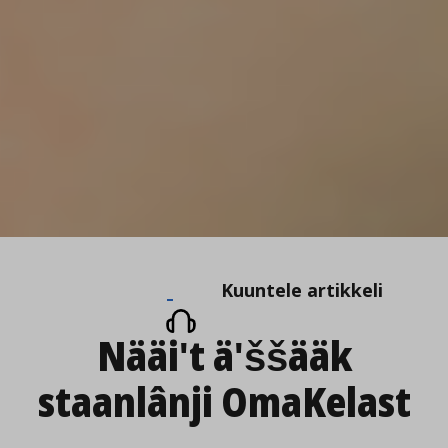
Kuuntele
Kuuntele artikkeli
artikkeli
Nääiʹt äʹššääk
staanlânji OmaKelast