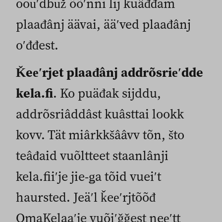
oouʹdbuž õõʹnni lij kuâđđam
plaađânj äävai, ääʹved plaađânj
oʹđđest.
Ǩeeʹrjet plaađânj addrõsrieʹdde
kela.fi
. Ko puäđak sijddu,
addrõsriâddâst kuâsttai lookk
kovv. Tät miârkkšââvv tõn, što
teâđaid vuõltteet staanlânji
kela.fiiʹje jie-ǥa tõid vueiʹt
haursted. Jeäʹl ǩeeʹrjtõõđ
OmaKelaaʹje vuõiʹǧǧest neeʹtt