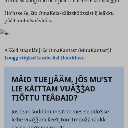
ni kuäʹss kõõjj tõid neʹttpååʹštin leʹbe teʹksttsaaǥǥin.
Hoʹhsse še, što OmaKela-kääzzkõõzzâst ij leäkku
pååđ mobiilsuåvldõs.
Äʹššed staanlânji še OmaKantast (MuuKantast)!
Looǥǥ viiŋkid kanta.fist (lääddas).
MÂID TUEJJÄÄM, JÕS MUʹST
LIE KÅITTAM VUÄǮǮAD
TIÕTTU TEÂĐAID?
Jõs leäk šõddâm meäʹrteʹmes seiddõʹsse
leʹbe vuäǯǯam ǩeeʹrjtõõttmõõžž raukki
saaǥǥ, toiʹmme nääiʹt: