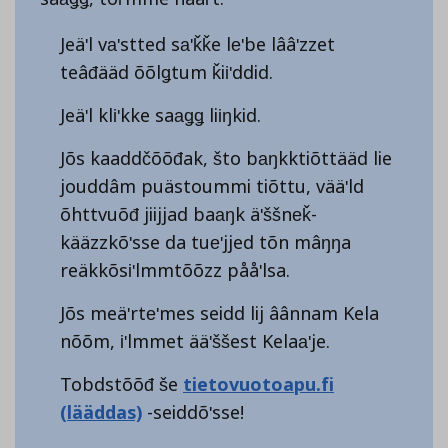
Jeäʹl vaʹstted saʹǩǩe leʹbe lââʹzzet
teâđääd õõlǥtum ǩiiʹddid.
Jeäʹl kliʹkke saaǥǥ liiŋkid.
Jõs kaaddčõõđak, što baŋkktiõttääd lie
jouddâm puästoummi tiõttu, vääʹld
õhttvuõđ jiijjad baaŋk äʹššneǩ-
kääzzkõʹsse da tueʹjjed tõn mâŋŋa
reäkkõsiʹlmmtõõzz pååʹlsa.
Jõs meäʹrteʹmes seidd lij âânnam Kela
nõõm, iʹlmmet ääʹššest Kelaaʹje.
Tobdstõõđ še
tietovuotoapu.fi
(lääddas)
-seiddõʹsse!