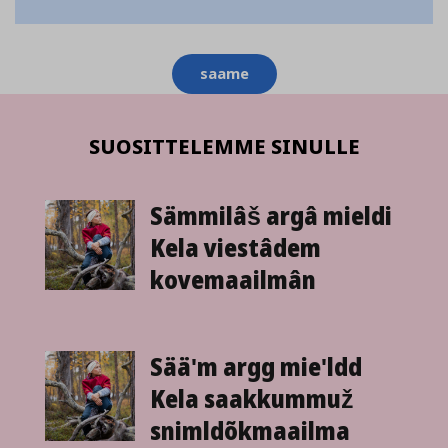
Aihesanat
saame
SUOSITTELEMME SINULLE
Sämmilâš argâ mieldi
Kela viestâdem
kovemaailmân
Sääʹm argg mieʹldd
Kela saakkummuž
snimldõkmaailma