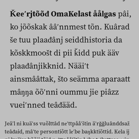
Ǩeeʹrjtõõđ OmaKelast åålǥas
pâi,
ko jõõskak ââʹnnmest tõn. Kuârad
še tuu plaađânj seiddhistoria da
kõskkmoošt di pii ǩidd puk ääv
plaađânjikknid. Nääiʹt
ainsmââttak, što seämma aparaatt
mâŋŋa õõʹnni oummu jie piâzz
vueiʹnned teâđääd.
Jeäʹl ni kuäʹss vuõlttâd neʹttpååʹštin äʹrǧǧluânddsaž
teâđaid, mâʹte persontiõtt leʹbe baŋkktiõttid. Kela ij