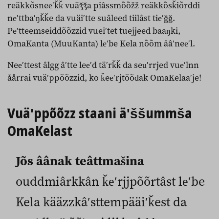
reäkkõsneeʹǩǩ vuäǯǯa piâssmõõžž reäkkõsǩiõrddi
neʹttbaʹŋǩǩe da vuäiʹtte suâleed tiilâst tieʹǧǧ.
Peʹtteemseiddõõzzid vueiʹtet tuejjeed baaŋki,
OmaKanta (MuuKanta) leʹbe Kela nõõm ââʹneeʹl.
Neeʹttest âlgg âʹtte leeʹd täʹrǩǩ da seuʹrrjed vueʹlnn
åårrai vuäʹppõõzzid, ko ǩeeʹrjtõõđak OmaKelaaʹje!
Vuäʹppõõzz staani äʹššummša
OmaKelast
Jõs âânak teâttmašina
ouddmiârkkân ǩeʹrjjpõõrtâst leʹbe
Kela kääzzkâʹsttempääiʹǩest da