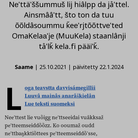
Neʹttäʹššummuš lij hiâlpp da jåʹttel.
Ainsmââʹtt, što ton da tuu
õõldâsoummu ǩeeʹrjtõõttveʹted
OmaKelaaʹje (MuuKela) staanlânji
tåʹlǩ kela.fi pääiʹǩ.
Saame
|
25.10.2021
|
päivitetty 22.1.2024
L
oga teavstta davvisámegillii
Luuvâ mainâs anarâškielân
Lue teksti suomeksi
Neeʹttest lie vuõigg neʹttseeidai vuâkksaž
peʹtteemseiddõõzz. Ko ooumaž oudd
neʹttbaŋkktiõttees peʹtteemseiddõʹsse,