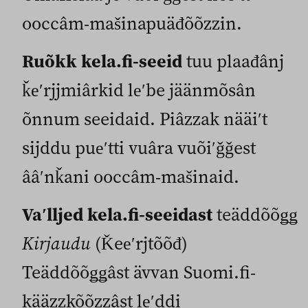
ooccâm-mašinapuäđõõzzin.
Ruõkk kela.fi-seeid
tuu plaađânj
ǩeʹrjjmiârkid leʹbe jäänmõsân
õnnum seeidaid. Piâzzak nääiʹt
sijddu pueʹtti vuâra vuõiʹǧǧest
ââʹnǩani ooccâm-mašinaid.
Vaʹlljed kela.fi-seeidast
teäddõõǥǥ
Kirjaudu
(Ǩeeʹrjtõõđ)
Teäddõõǥǥâst ävvan Suomi.fi-
kääzzkõõzzâst leʹddi