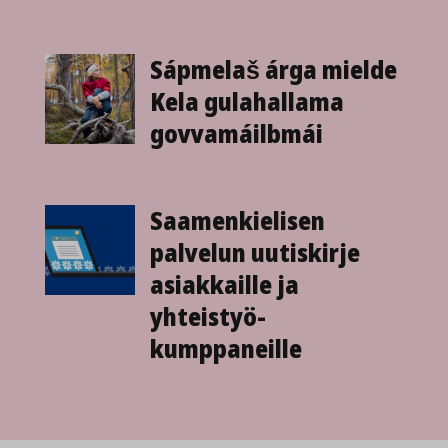
Sápmelaš árga mielde
Kela gulahallama
govvamáilbmái
Saamen­kielisen
palvelun uutiskirje
asiakkaille ja
yhteistyö­
kumppaneille