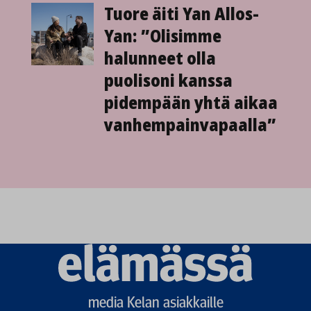
Tuore äiti Yan Allos-
Yan: ”Olisimme
halunneet olla
puolisoni kanssa
pidempään yhtä aikaa
vanhempain­vapaalla”
Elämässä
logo
media Kelan asiakkaille