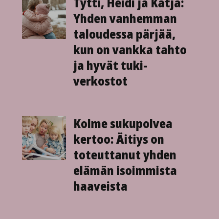
Tytti, Heidi ja Katja:
Yhden vanhemman
taloudessa pärjää,
kun on vankka tahto
ja hyvät tuki­
verkostot
Kolme sukupolvea
kertoo: Äitiys on
toteuttanut yhden
elämän isoimmista
haaveista