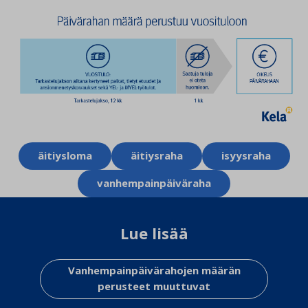
Aihesanat
äitiysloma
äitiysraha
isyysraha
vanhempainpäiväraha
Lue lisää
Vanhempainpäivärahojen määrän
perusteet muuttuvat