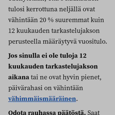
tulosi kerrottuna neljällä ovat
vähintään 20 % suuremmat kuin
12 kuukauden tarkastelujakson
perusteella määräytyvä vuositulo.
Jos sinulla ei ole tuloja 12
kuukauden tarkastelujakson
aikana
tai ne ovat hyvin pienet,
päivärahasi on vähintään
vähimmäismääräinen
.
Odota rauhassa päätöstä.
Saat