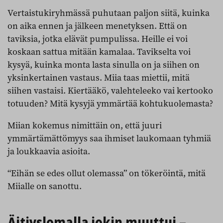
Vertaistukiryhmässä puhutaan paljon siitä, kuinka
on aika ennen ja jälkeen menetyksen. Että on
taviksia, jotka elävät pumpulissa. Heille ei voi
koskaan sattua mitään kamalaa. Tavikselta voi
kysyä, kuinka monta lasta sinulla on ja siihen on
yksinkertainen vastaus. Miia taas miettii, mitä
siihen vastaisi. Kiertääkö, valehteleeko vai kertooko
totuuden? Mitä kysyjä ymmärtää kohtukuolemasta?
Miian kokemus nimittäin on, että juuri
ymmärtämättömyys saa ihmiset laukomaan tyhmiä
ja loukkaavia asioita.
“Eihän se edes ollut olemassa” on tökeröintä, mitä
Miialle on sanottu.
Äitiyslomalla jokin muuttui –