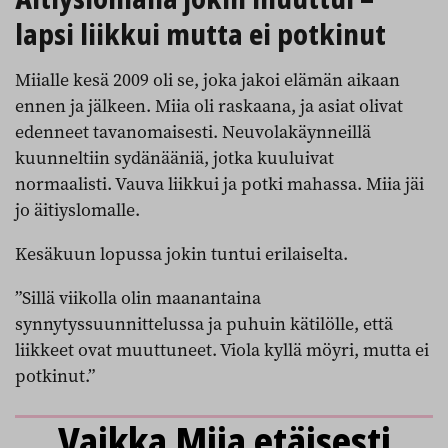
lapsi liikkui mutta ei potkinut
Miialle kesä 2009 oli se, joka jakoi elämän aikaan
ennen ja jälkeen. Miia oli raskaana, ja asiat olivat
edenneet tavanomaisesti. Neuvolakäynneillä
kuunneltiin sydänääniä, jotka kuuluivat
normaalisti. Vauva liikkui ja potki mahassa. Miia jäi
jo äitiyslomalle.
Kesäkuun lopussa jokin tuntui erilaiselta.
”Sillä viikolla olin maanantaina
synnytyssuunnittelussa ja puhuin kätilölle, että
liikkeet ovat muuttuneet. Viola kyllä möyri, mutta ei
potkinut.”
Vaikka Miia etäisesti