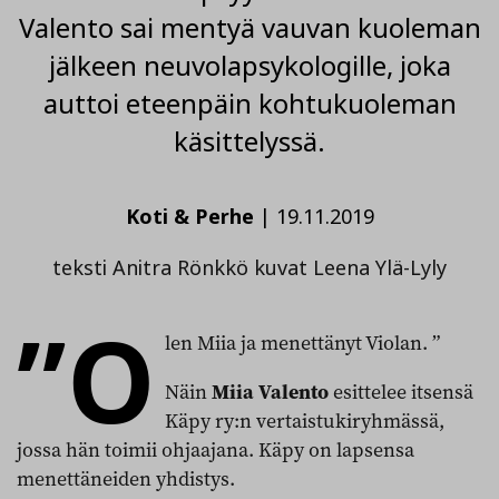
Valento sai mentyä vauvan kuoleman
jälkeen neuvolapsykologille, joka
auttoi eteenpäin kohtukuoleman
käsittelyssä.
Koti & Perhe
|
19.11.2019
teksti Anitra Rönkkö kuvat Leena Ylä-Lyly
”O
len Miia ja menettänyt Violan. ”
Näin
Miia Valento
esittelee itsensä
Käpy ry:n vertaistukiryhmässä,
jossa hän toimii ohjaajana. Käpy on lapsensa
menettäneiden yhdistys.