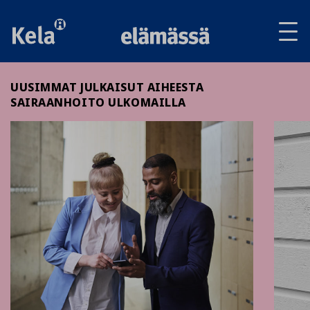
Av
tai
sul
va
UUSIMMAT JULKAISUT AIHEESTA
SAIRAANHOITO ULKOMAILLA