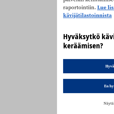
Lue li
raportointiin.
kävijätilastoinnista
Hyväksytkö kävi
keräämisen?
Hyvä
En hy
Näytä 