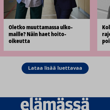
Oletko muuttamassa ulko­
Kol
maille? Näin haet hoito-
raj
oikeutta
poi
Lataa lisää luettavaa
Elämässä
logo