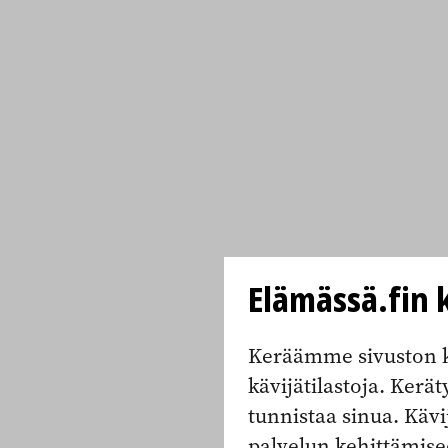
Elämässä.fin k
Keräämme sivuston k
kävijätilastoja. Keräty
tunnistaa sinua. Kävi
palvelun kehittämise