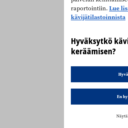
Lue li
raportointiin.
kävijätilastoinnista
Hyväksytkö kävi
keräämisen?
Hyvä
En hy
Näytä 