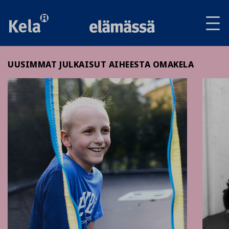
Av
tai
sul
va
UUSIMMAT JULKAISUT AIHEESTA OMAKELA