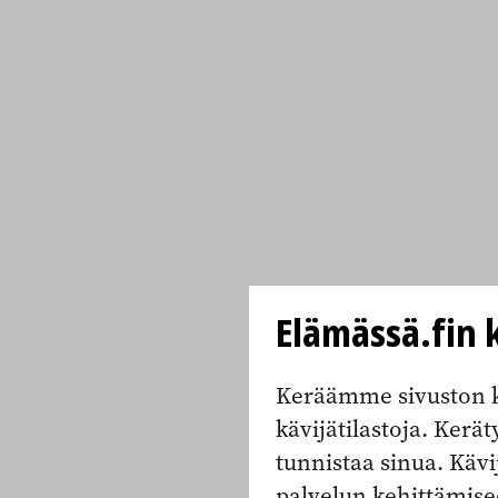
Elämässä.fin k
Keräämme sivuston k
kävijätilastoja. Keräty
tunnistaa sinua. Kävi
palvelun kehittämise