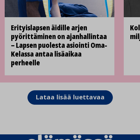
Erityislapsen äidille arjen
Kol
pyörittäminen on ajan­hallintaa
mil
– Lapsen puolesta asiointi Oma­
Kelassa antaa lisä­aikaa
perheelle
Lataa lisää luettavaa
Elämässä