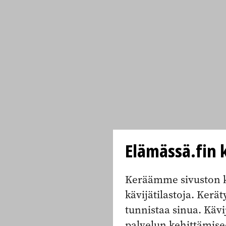
Elämässä.fin k
Keräämme sivuston k
kävijätilastoja. Keräty
tunnistaa sinua. Kävi
palvelun kehittämise