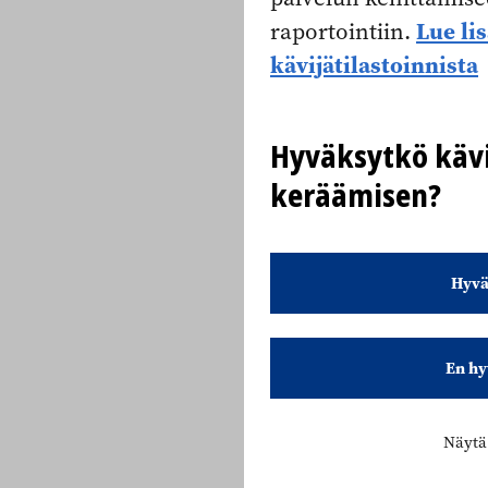
Lue li
raportointiin.
kävijätilastoinnista
Hyväksytkö kävi
keräämisen?
Hyvä
En hy
Näytä 