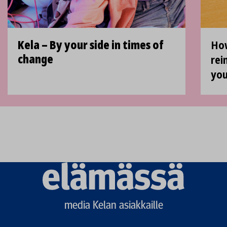
Kela ­­– By your side in times of
How
change
rei
you
Elämässä
logo
media Kelan asiakkaille