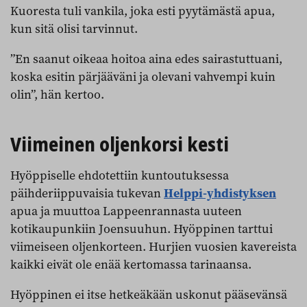
Kuoresta tuli vankila, joka esti pyytämästä apua,
kun sitä olisi tarvinnut.
”En saanut oikeaa hoitoa aina edes sairastuttuani,
koska esitin pärjääväni ja olevani vahvempi kuin
olin”, hän kertoo.
Viimeinen oljenkorsi kesti
Hyöppiselle ehdotettiin kuntoutuksessa
päihderiippuvaisia tukevan
Helppi-yhdistyksen
apua ja muuttoa Lappeenrannasta uuteen
kotikaupunkiin Joensuuhun. Hyöppinen tarttui
viimeiseen oljenkorteen. Hurjien vuosien kavereista
kaikki eivät ole enää kertomassa tarinaansa.
Hyöppinen ei itse hetkeäkään uskonut pääsevänsä