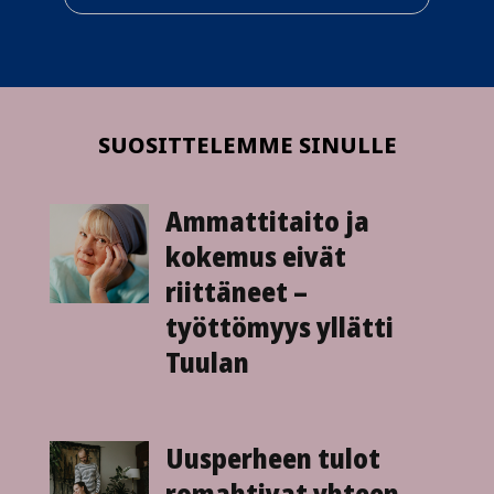
SUOSITTELEMME SINULLE
Ammattitaito ja
kokemus eivät
riittäneet –
työttömyys yllätti
Tuulan
Uusperheen tulot
romahtivat yhteen­