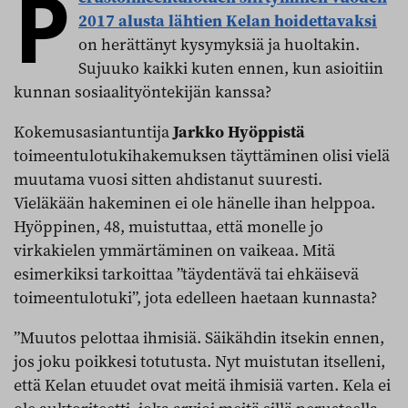
P
2017 alusta lähtien Kelan hoidettavaksi
on herättänyt kysymyksiä ja huoltakin.
Sujuuko kaikki kuten ennen, kun asioitiin
kunnan sosiaalityöntekijän kanssa?
Kokemusasiantuntija
Jarkko Hyöppistä
toimeentulotukihakemuksen täyttäminen olisi vielä
muutama vuosi sitten ahdistanut suuresti.
Vieläkään hakeminen ei ole hänelle ihan helppoa.
Hyöppinen, 48, muistuttaa, että monelle jo
virkakielen ymmärtäminen on vaikeaa. Mitä
esimerkiksi tarkoittaa ”täydentävä tai ehkäisevä
toimeentulotuki”, jota edelleen haetaan kunnasta?
”Muutos pelottaa ihmisiä. Säikähdin itsekin ennen,
jos joku poikkesi totutusta. Nyt muistutan itselleni,
että Kelan etuudet ovat meitä ihmisiä varten. Kela ei