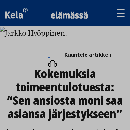
Av
tai
sul
va
Kuuntele
Kuuntele artikkeli
artikkeli
Kokemuksia
toimeentulotuesta:
“Sen ansiosta moni saa
asiansa järjestykseen”