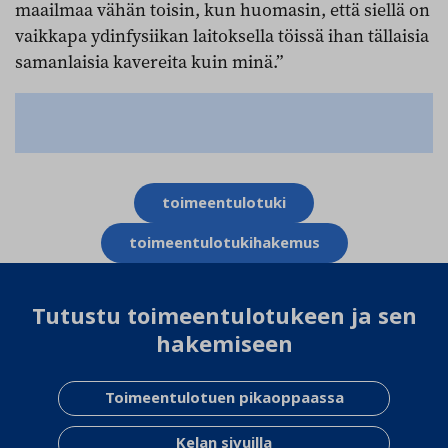
maailmaa vähän toisin, kun huomasin, että siellä on
vaikkapa ydinfysiikan laitoksella töissä ihan tällaisia
samanlaisia kavereita kuin minä.”
Aihesanat
toimeentulotuki
toimeentulotukihakemus
Tutustu toimeentulotukeen ja sen
hakemiseen
Toimeentulotuen pikaoppaassa
Kelan sivuilla