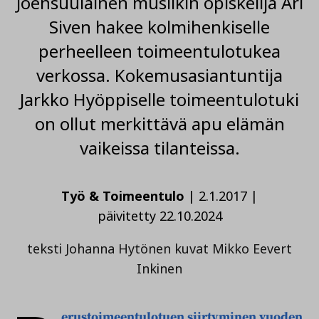
Joensuulainen musiikin opiskelija Ari
Siven hakee kolmihenkiselle
perheelleen toimeentulotukea
verkossa. Kokemusasiantuntija
Jarkko Hyöppiselle toimeentulotuki
on ollut merkittävä apu elämän
vaikeissa tilanteissa.
Työ & Toimeentulo
|
2.1.2017
|
päivitetty 22.10.2024
teksti Johanna Hytönen kuvat Mikko Eevert
Inkinen
erustoimeentulotuen siirtyminen vuoden