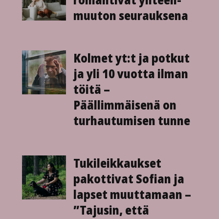
muuton seurauksena
Kolmet yt:t ja potkut
ja yli 10 vuotta ilman
töitä –
Päällimmäisenä on
turhautumisen tunne
Tukileikkaukset
pakottivat Sofian ja
lapset muuttamaan –
”Tajusin, että