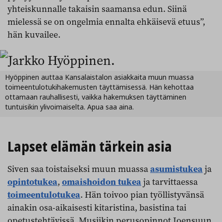
yhteiskunnalle takaisin saamansa edun. Siinä
mielessä se on ongelmia ennalta ehkäisevä etuus”,
hän kuvailee.
Hyöppinen auttaa Kansalaistalon asiakkaita muun muassa
toimeentulotukihakemusten täyttämisessä. Hän kehottaa
ottamaan rauhallisesti, vaikka hakemuksen täyttäminen
tuntuisikin ylivoimaiselta. Apua saa aina.
Lapset elämän tärkein asia
Siven saa toistaiseksi muun muassa
asumistukea
ja
opintotukea
,
omaishoidon tukea
ja tarvittaessa
toimeentulotukea
. Hän toivoo pian työllistyvänsä
ainakin osa-aikaisesti kitaristina, basistina tai
opetustehtävissä. Musiikin perusopinnot Joensuun