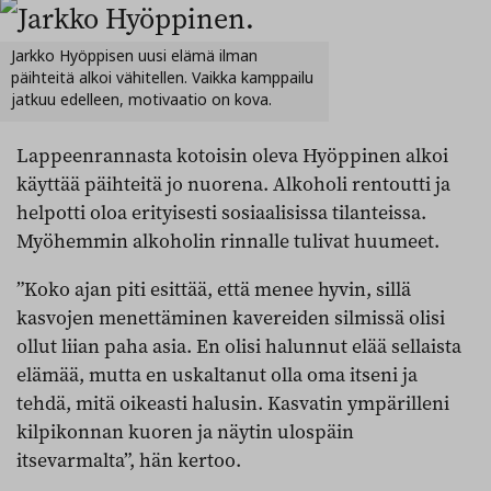
Jarkko Hyöppisen uusi elämä ilman
päihteitä alkoi vähitellen. Vaikka kamppailu
jatkuu edelleen, motivaatio on kova.
Lappeenrannasta kotoisin oleva Hyöppinen alkoi
käyttää päihteitä jo nuorena. Alkoholi rentoutti ja
helpotti oloa erityisesti sosiaalisissa tilanteissa.
Myöhemmin alkoholin rinnalle tulivat huumeet.
”Koko ajan piti esittää, että menee hyvin, sillä
kasvojen menettäminen kavereiden silmissä olisi
ollut liian paha asia. En olisi halunnut elää sellaista
elämää, mutta en uskaltanut olla oma itseni ja
tehdä, mitä oikeasti halusin. Kasvatin ympärilleni
kilpikonnan kuoren ja näytin ulospäin
itsevarmalta”, hän kertoo.