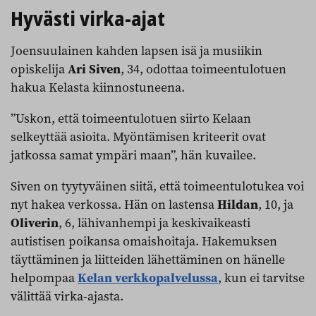
Hyvästi virka-ajat
Joensuulainen kahden lapsen isä ja musiikin
opiskelija
Ari Siven
, 34, odottaa toimeentulotuen
hakua Kelasta kiinnostuneena.
”Uskon, että toimeentulotuen siirto Kelaan
selkeyttää asioita. Myöntämisen kriteerit ovat
jatkossa samat ympäri maan”, hän kuvailee.
Siven on tyytyväinen siitä, että toimeentulotukea voi
nyt hakea verkossa. Hän on lastensa
Hildan
, 10, ja
Oliverin
, 6, lähivanhempi ja keskivaikeasti
autistisen poikansa omaishoitaja. Hakemuksen
täyttäminen ja liitteiden lähettäminen on hänelle
helpompaa
Kelan verkkopalvelussa
, kun ei tarvitse
välittää virka-ajasta.