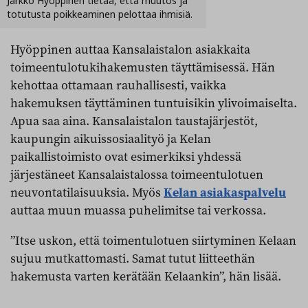
Jarkko Hyöppinen tietää, että muutos ja
totutusta poikkeaminen pelottaa ihmisiä.
Hyöppinen auttaa Kansalaistalon asiakkaita
toimeentulotukihakemusten täyttämisessä. Hän
kehottaa ottamaan rauhallisesti, vaikka
hakemuksen täyttäminen tuntuisikin ylivoimaiselta.
Apua saa aina. Kansalaistalon taustajärjestöt,
kaupungin aikuissosiaalityö ja Kelan
paikallistoimisto ovat esimerkiksi yhdessä
järjestäneet Kansalaistalossa toimeentulotuen
neuvontatilaisuuksia. Myös
Kelan asiakaspalvelu
auttaa muun muassa puhelimitse tai verkossa.
”Itse uskon, että toimentulotuen siirtyminen Kelaan
sujuu mutkattomasti. Samat tutut liitteethän
hakemusta varten kerätään Kelaankin”, hän lisää.