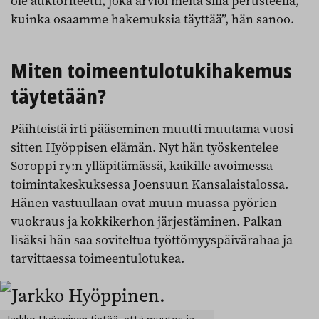
ole auktoriteetti, joka arvioi meitä sillä perusteella,
kuinka osaamme hakemuksia täyttää”, hän sanoo.
Miten toimeentulotukihakemus
täytetään?
Päihteistä irti pääseminen muutti muutama vuosi
sitten Hyöppisen elämän. Nyt hän työskentelee
Soroppi ry:n ylläpitämässä, kaikille avoimessa
toimintakeskuksessa Joensuun Kansalaistalossa.
Hänen vastuullaan ovat muun muassa pyörien
vuokraus ja kokkikerhon järjestäminen. Palkan
lisäksi hän saa soviteltua työttömyyspäivärahaa ja
tarvittaessa toimeentulotukea.