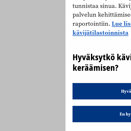
tunnistaa sinua. Kävi
palvelun kehittämise
Lue li
raportointiin.
kävijätilastoinnista
Hyväksytkö kävi
keräämisen?
Hyvä
En hy