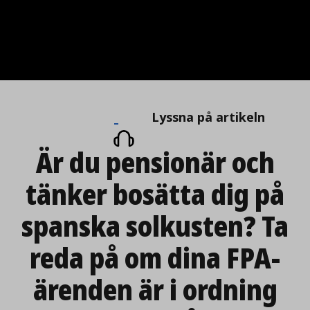
Lyssna
Lyssna på artikeln
på
Är du pensionär och
artikeln
tänker bosätta dig på
spanska solkusten? Ta
reda på om dina FPA-
ärenden är i ordning