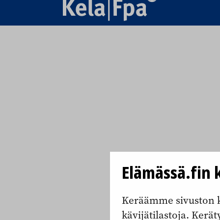
Elämässä.fin k
Keräämme sivuston k
kävijätilastoja. Keräty