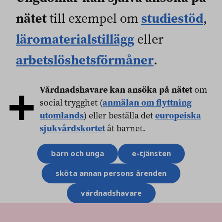
nätet
studiestöd
till exempel om
,
läromaterialstillägg
eller
arbetslöshetsförmåner
.
+
Vårdnadshavare kan ansöka på nätet
om
social trygghet (
anmälan om flyttning
utomlands
) eller beställa det
europeiska
sjukvårdskortet
åt barnet.
Ämnesord
barn och unga
e-tjänsten
sköta annan persons ärenden
vårdnadshavare