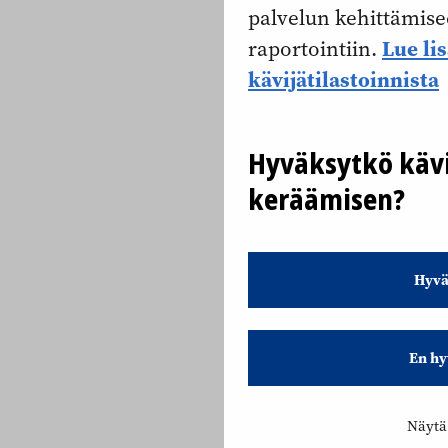
palvelun kehittämise
Lue li
raportointiin.
kävijätilastoinnista
Hyväksytkö kävi
keräämisen?
Hyvä
En hy
Näytä 