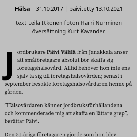
Hälsa
|
31.10.2017
|
päivitetty 13.10.2021
text Leila Itkonen foton Harri Nurminen
översättning Kurt Kavander
J
ordbrukare
Päivi Välilä
från Janakkala anser
att småföretagare absolut bör skaffa sig
företagshälsovård. Alltid behöver hon inte ens
själv ta sig till företagshälsovården; senast i
september besökte företagshälsovårdaren henne på
gården.
”Hälsovårdaren känner jordbruksförhållandena
och kommenderade mig att skaffa en lättare grep”,
berättar Päivi.
Den 51-åriga företagaren gjorde som hon blev