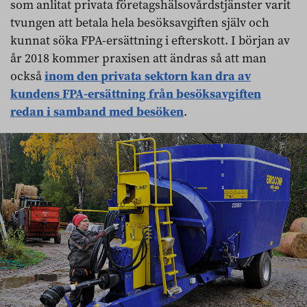
som anlitat privata företagshälsovårdstjänster varit
tvungen att betala hela besöksavgiften själv och
kunnat söka FPA-ersättning i efterskott. I början av
år 2018 kommer praxisen att ändras så att man
också
inom den privata sektorn kan dra av
kundens FPA-ersättning från besöksavgiften
redan i samband med besöken
.