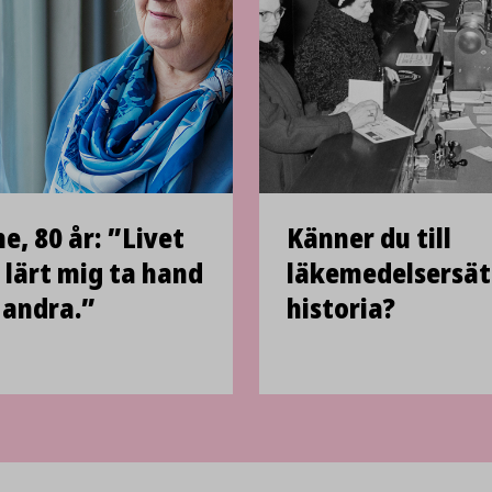
e, 80 år: ”Livet
Känner du till
 lärt mig ta hand
läkemedelsersät
andra.”
historia?