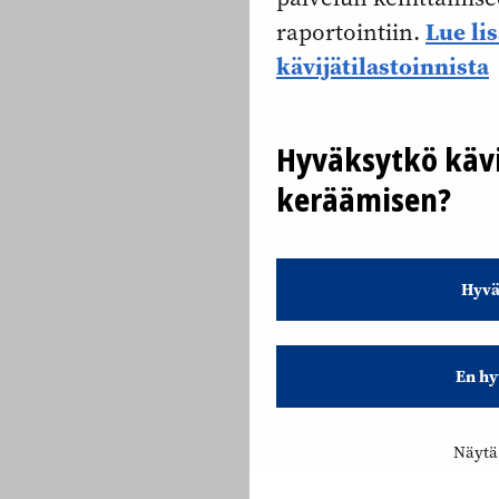
Lue li
raportointiin.
kävijätilastoinnista
Hyväksytkö kävi
keräämisen?
Hyvä
En hy
Näytä 