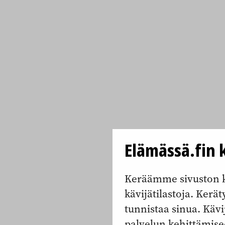
Elämässä.fin k
Keräämme sivuston k
kävijätilastoja. Keräty
tunnistaa sinua. Kävi
palvelun kehittämise