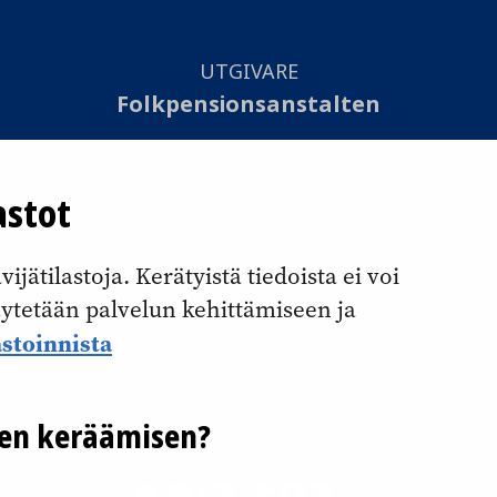
UTGIVARE
Folkpensionsanstalten
SAMMANSTÄLLNING
astot
Otavamedia Oy
jätilastoja. Kerätyistä tiedoista ei voi
Tillgänglighetsutlåtande
käytetään palvelun kehittämiseen ja
Kakpolicy
astoinnista
Dataskyddsbeskrivning
jen keräämisen?