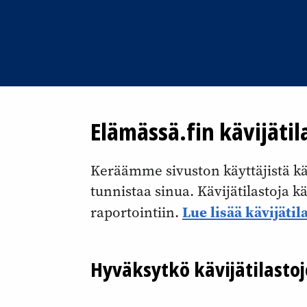
Elämässä.fin kävijätil
Keräämme sivuston käyttäjistä kävi
tunnistaa sinua. Kävijätilastoja 
Lue lisää kävijätil
raportointiin.
Hyväksytkö kävijätilasto