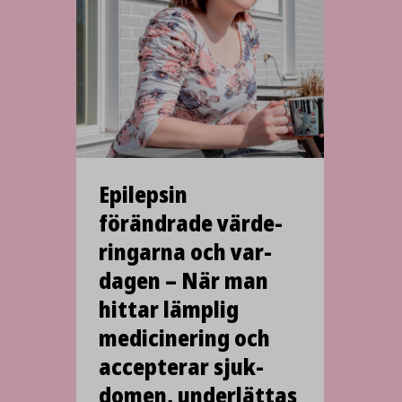
Epilepsin
förändrade värde­
ringarna och var­
dagen – När man
hittar lämplig
medici­nering och
accepterar sjuk­
domen, under­lättas