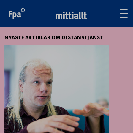
Av
tai
sul
va
NYASTE ARTIKLAR OM DISTANSTJÄNST