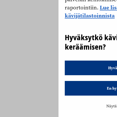
Lue li
raportointiin.
kävijätilastoinnista
Hyväksytkö kävi
keräämisen?
Hyvä
En hy
Näytä 