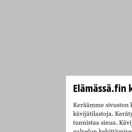
Elämässä.fin k
Keräämme sivuston k
kävijätilastoja. Keräty
tunnistaa sinua. Kävi
palvelun kehittämise