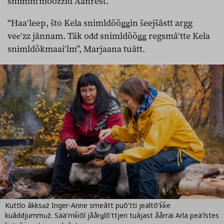
sniimmʼmõõžžid Aanrest.
“Haaʹleep, što Kela snimldõõǥǥin šeejšâstt argg
veeʹzz jânnam. Täk ođđ snimldõõǥǥ regsmâʹtte Kela
snimldõkmaaiʹlm”, Marjaana tuâtt.
Kuttlo âkksaž Inger-Anne smeâtt puõʹtti jeältõʹǩǩe
kuâđđjummuž. Sääʹmǩiõl jåårǥlõʹttjen tuâjast åårrai Arla peäʹlstes