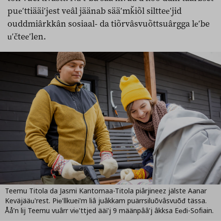
pueʹttiääiʹjest veâl jäänab sääʹmǩiõl siltteeʹjid
ouddmiârkkân sosiaal- da tiõrvâsvuõttsuârgga leʹbe
uʹčteeʹlen.
Teemu Titola da Jasmi Kantomaa-Titola piârjineez jälste Aanar
Keväjääuʹrest. Pieʹllkueiʹm liâ juâkkam puärrsiluõvâsvuõđ tässa.
Ååʹn lij Teemu vuârr vieʹttjed ääiʹj 9 määnpââʹj âkksa Eeđi-Sofiain.