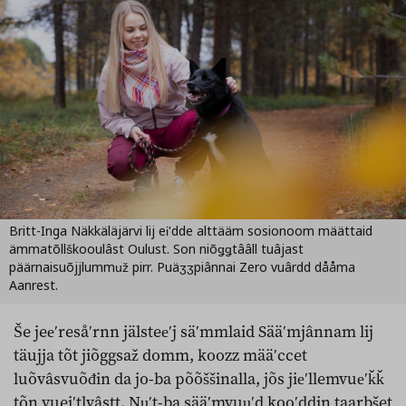
Britt-Inga Näkkäläjärvi lij eiʹdde alttääm sosionoom määttaid
ämmatõllškooulâst Oulust. Son niõǥǥtââll tuâjast
päärnaisuõjjlummuž pirr. Puäʒʒpiânnai Zero vuârdd dååma
Aanrest.
Še jeeʹresåʹrnn jälsteeʹj säʹmmlaid Sääʹmjânnam lij
täujja tõt jiõggsaž domm, koozz määʹccet
luõvâsvuõđin da jo-ba põõššinalla, jõs jieʹllemvueʹǩǩ
tõn vueiʹtlvâstt. Nuʹt-ba sääʹmvuuʹd kooʹddin taarbšet