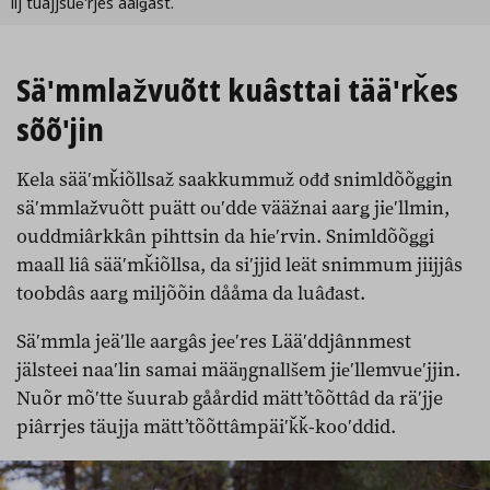
lij tuâjjsueʹrjes aalǥâst.
Säʹmmlažvuõtt kuâsttai tääʹrǩes
sõõʹjin
Kela sääʹmǩiõllsaž saakkummuž ođđ snimldõõǥǥin
säʹmmlažvuõtt puätt ouʹdde vääžnai aarǥ jieʹllmin,
ouddmiârkkân pihttsin da hieʹrvin. Snimldõõǥǥi
maall liâ sääʹmǩiõllsa, da siʹjjid leät snimmum jiijjâs
toobdâs aarǥ miljõõin dååma da luâđast.
Säʹmmla jeäʹlle aarǥâs jeeʹres Lääʹddjânnmest
jälsteei naaʹlin samai määŋgnallšem jieʹllemvueʹjjin.
Nuõr mõʹtte šuurab gåårdid mättʼtõõttâd da räʹjje
piârrjes täujja mättʼtõõttâmpäiʹǩǩ-kooʹddid.