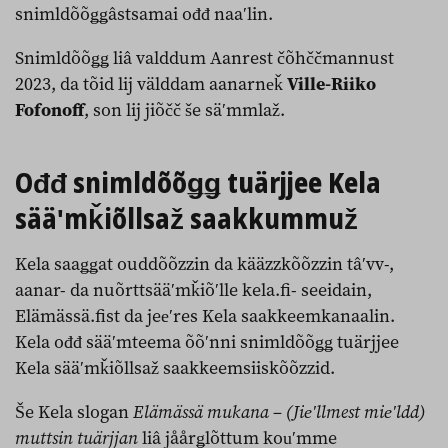
snimldõõǥǥâstsamai ođđ naaʹlin.
Snimldõõǥǥ liâ valddum Aanrest čõhččmannust
2023, da tõid lij välddam aanarneǩ
Ville-Riiko
Fofonoff
, son lij jiõčč še säʹmmlaž.
Ođđ snimldõõǥǥ tuärjjee Kela
sääʹmǩiõllsaž saakkummuž
Kela saaǥǥat ouddõõzzin da kääzzkõõzzin tâʹvv-,
aanar- da nuõrttsääʹmǩiõʹlle kela.fi- seeidain,
Elämässä.fist da jeeʹres Kela saakkeemkanaalin.
Kela ođđ sääʹmteema õõʹnni snimldõõǥǥ tuärjjee
Kela sääʹmǩiõllsaž saakkeemsiiskõõzzid.
Še Kela slogan
Elämässä mukana – (Jieʹllmest mieʹldd)
muttsin tuärjjan
liâ jåårǥlõttum kouʹmme