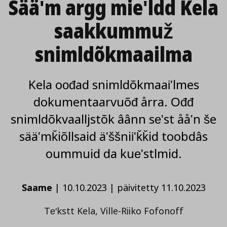
Sääʹm argg mieʹldd Kela
saakkummuž
snimldõkmaailma
Kela oođad snimldõkmaaiʹlmes
dokumentaarvuõđ årra. Ođđ
snimldõkvaalljstõk âânn seʹst ååʹn še
sääʹmǩiõllsaid äʹššniiʹǩǩid toobdâs
oummuid da kueʹstlmid.
Saame
|
10.10.2023
|
päivitetty 11.10.2023
Teʹkstt Kela, Ville-Riiko Fofonoff