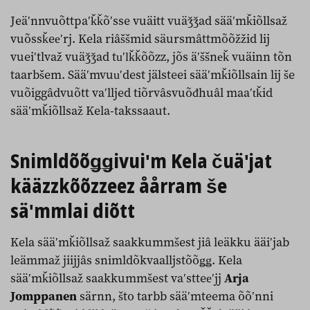
Jeäʹnnvuõttpaʹǩǩõʹsse vuäitt vuäǯǯad sääʹmǩiõllsaž
vuõssǩeeʹrj. Kela riâššmid säursmâttmõõžžid lij
vueiʹtlvaž vuäǯǯad tuʹlǩǩõõzz, jõs äʹššneǩ vuäinn tõn
taarbšem. Sääʹmvuuʹdest jälsteei sääʹmǩiõllsain lij še
vuõiggâdvuõtt vaʹlljed tiõrvâsvuõđhuâl maaʹtǩid
sääʹmǩiõllsaž Kela-takssaaut.
Snimldõõǥǥivuiʹm Kela čuäʹjat
kääzzkõõzzeez åårram še
säʹmmlai diõtt
Kela sääʹmǩiõllsaž saakkummšest jiâ leäkku ääiʹjab
leämmaž jiijjâs snimldõkvaalljstõõǥǥ. Kela
sääʹmǩiõllsaž saakkummšest vaʹstteeʹjj
Arja
Jomppanen
särnn, što tarbb sääʹmteema õõʹnni