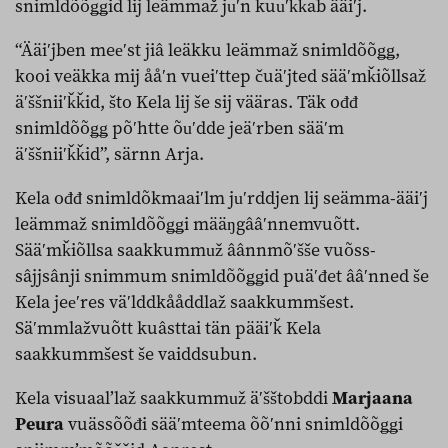
snimldõõǥǥid lij leämmaž juʹn kuuʹǩǩab ääiʹj.
“Ääiʹjben meeʹst jiâ leäkku leämmaž snimldõõǥǥ,
kooi veäkka mij ååʹn vueiʹttep čuäʹjted sääʹmǩiõllsaž
äʹššniiʹǩǩid, što Kela lij še sij vääras. Täk ođđ
snimldõõǥǥ põʹhtte õuʹdde jeäʹrben sääʹm
äʹššniiʹǩǩid”, särnn Arja.
Kela ođđ snimldõkmaaiʹlm juʹrddjen lij seämma-ääiʹj
leämmaž snimldõõǥǥi määŋgââʹnnemvuõtt.
Sääʹmǩiõllsa saakkummuž âânnmõʹšše vuõss-
sâjjsânji snimmum snimldõõǥǥid puäʹđet ââʹnned še
Kela jeeʹres väʹlddkååddlaž saakkummšest.
Säʹmmlažvuõtt kuâsttai tän pääiʹǩ Kela
saakkummšest še vaiddsubun.
Kela visuaalʼlaž saakkummuž äʹšštobddi
Marjaana
Peura
vuässõõđi sääʹmteema õõʹnni snimldõõǥǥi