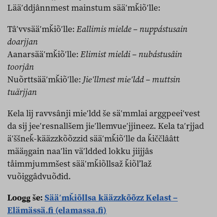
Lääʹddjânnmest mainstum sääʹmǩiõʹlle:
Tâʹvvsääʹmǩiõʹlle:
Eallimis mielde – nuppástusain
doarjjan
Aanarsääʹmǩiõʹlle:
Elimist mieldi – nubástusâin
toorjân
Nuõrttsääʹmǩiõʹlle:
Jieʹllmest mieʹldd – muttsin
tuärjjan
Kela lij ravvsânji mieʹldd še säʹmmlai arggpeeiʹvest
da sij jeeʹresnallšem jieʹllemvueʹjjineez. Kela taʹrjjad
äʹššneǩ-kääzzkõõzzid sääʹmǩiõʹlle da ǩiččlââtt
määŋgain naaʹlin väʹldded lokku jiijjâs
tåimmjummšest sääʹmǩiõllsaž ǩiõlʼlaž
vuõiggâdvuõđid.
Looǥǥ še:
Sääʹmǩiõllsa kääzzkõõzz Kelast –
Elämässä.fi (elamassa.fi)