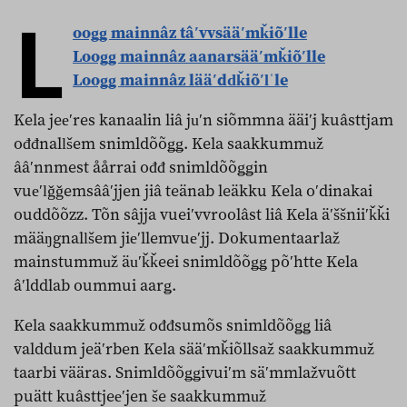
L
ooǥǥ
mainnâz tâʹvvsääʹmǩiõʹlle
Looǥǥ mainnâz aanarsääʹmǩiõʹlle
Looǥǥ mainnâz lääʹddǩiõʹlˈle
Kela jeeʹres kanaalin liâ juʹn siõmmna ääiʹj kuâsttjam
ođđnallšem snimldõõǥǥ. Kela saakkummuž
ââʹnnmest åårrai ođđ snimldõõǥǥin
vueʹlǧǧemsââʹjjen jiâ teänab leäkku Kela oʹdinakai
ouddõõzz. Tõn sâjja vueiʹvvroolâst liâ Kela äʹššniiʹǩǩi
määŋgnallšem jieʹllemvueʹjj. Dokumentaarlaž
mainstummuž äuʹǩǩeei snimldõõǥǥ põʹhtte Kela
âʹlddlab oummui aarǥ.
Kela saakkummuž ođđsumõs snimldõõǥǥ liâ
valddum jeäʹrben Kela sääʹmǩiõllsaž saakkummuž
taarbi vääras. Snimldõõǥǥivuiʹm säʹmmlažvuõtt
puätt kuâsttjeeʹjen še saakkummuž