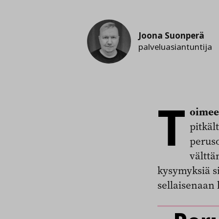
Joona Suonperä
palveluasiantuntija
T
oimee
pitkäl
peruso
vältt
kysymyksiä si
sellaisenaan 