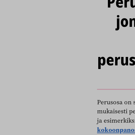
Per
jo
perus
Perusosa on s
mukaisesti p
ja esimerkik
kokoonpano