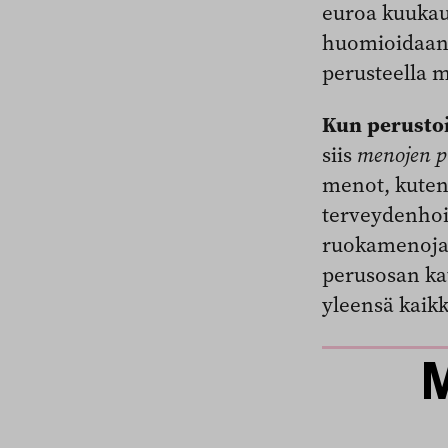
euroa kuukau
huomioidaan
perusteella 
Kun perusto
siis
menojen p
menot, kuten 
terveydenhoit
ruokamenoja j
perusosan ka
yleensä kaikk
M