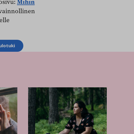
Mihin
osivu:
avainnollinen
elle
ulotuki