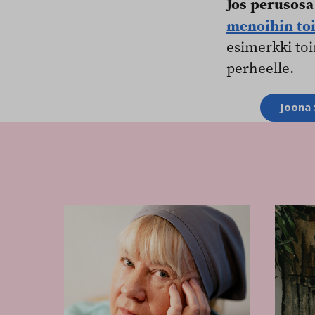
Jos perusosa 
menoihin to
esimerkki to
perheelle.
Aihesanat
Joona