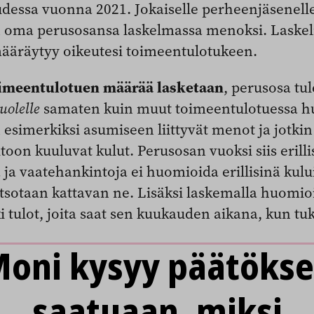
dessa vuonna 2021. Jokaiselle perheenjäsenell
 oma perusosansa laskelmassa menoksi. Laske
määräytyy oikeutesi toimeentulotukeen.
imeentulotuen määrää lasketaan
, perusosa t
uolelle
samaten kuin muut toimeentulotuessa h
esimerkiksi asumiseen liittyvät menot ja jotkin
oon kuuluvat kulut. Perusosan vuoksi siis erilli
a vaatehankintoja ei huomioida erillisinä kului
tsotaan kattavan ne. Lisäksi laskemalla huomi
i tulot, joita saat sen kuukauden aikana, kun tu
oni kysyy päätöks
saatuaan, miksi