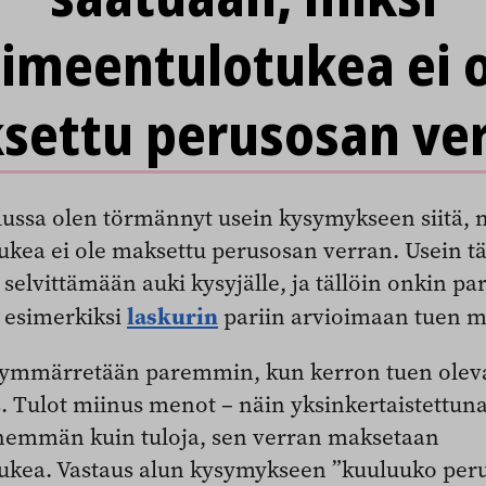
imeentulotukea ei 
settu perusosan ver
lussa olen törmännyt usein kysymykseen siitä, 
ukea ei ole maksettu perusosan verran. Usein 
 selvittämään auki kysyjälle, ja tällöin onkin 
laskurin
a esimerkiksi
pariin arvioimaan tuen m
 ymmärretään paremmin, kun kerron tuen olev
. Tulot miinus menot – näin yksinkertaistettuna 
emmän kuin tuloja, sen verran maksetaan
ukea. Vastaus alun kysymykseen ”kuuluuko per