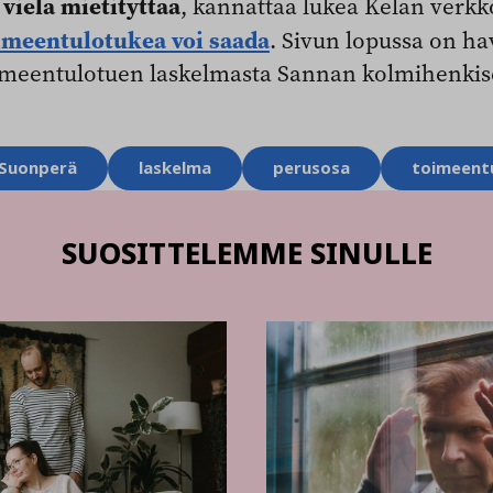
vielä mietityttää
, kannattaa lukea Kelan verkk
imeentulotukea voi saada
. Sivun lopussa on h
imeentulotuen laskelmasta Sannan kolmihenkis
 Suonperä
laskelma
perusosa
toimeent
SUOSITTELEMME SINULLE