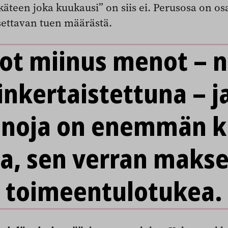
käteen joka kuukausi” on siis ei. Perusosa on os
settavan tuen määrästä.
lot miinus menot – n
inkertaistettuna – ja
noja on enemmän k
ja, sen verran maks
toimeentulotukea.