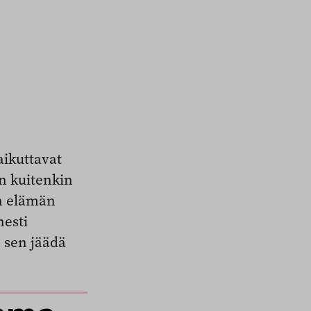
aikuttavat
on kuitenkin
en elämän
esti
o sen jäädä