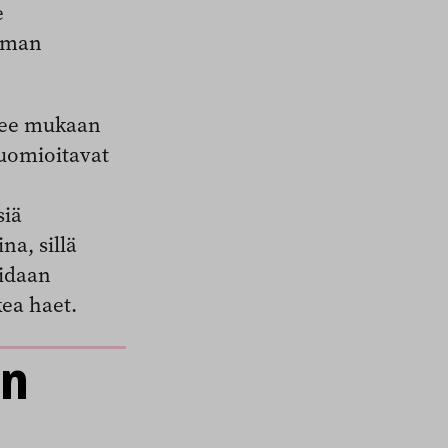
e
lman
ulee mukaan
uomioitavat
siä
na, sillä
oidaan
kea haet.
en