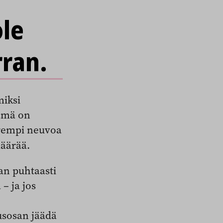
ole
ran.
miksi
tämä on
parempi neuvoa
äärää.
an puhtaasti
– ja jos
usosan jäädä