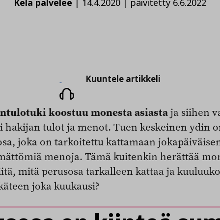
Kela palvelee
|
14.4.2020
|
päivitetty 6.6.2022
Kuuntele
Kuuntele artikkeli
artikkeli
ntulotuki koostuu monesta asiasta
ja siihen v
ti hakijan tulot ja menot. Tuen keskeinen ydin 
sa, joka on tarkoitettu kattamaan jokapäiväis
ämättömiä menoja. Tämä kuitenkin herättää mon
itä, mitä perusosa tarkalleen kattaa ja kuuluuk
käteen joka kuukausi?