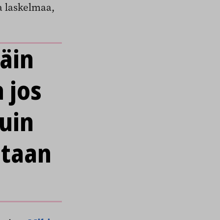
a laskelmaa,
äin
 jos
uin
etaan