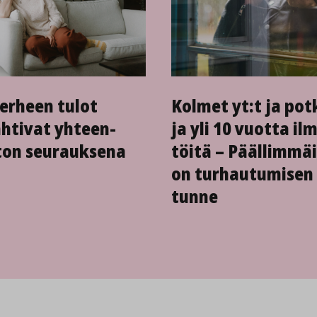
erheen tulot
Kolmet yt:t ja pot
htivat yhteen­
ja yli 10 vuotta il
on seurauksena
töitä – Päällimmä
on turhautumisen
tunne