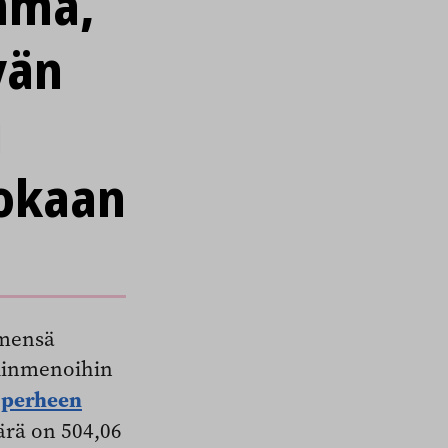
mma,
vän
i
uokaan
imensä
elinmenoihin
 perheen
ärä on 504,06