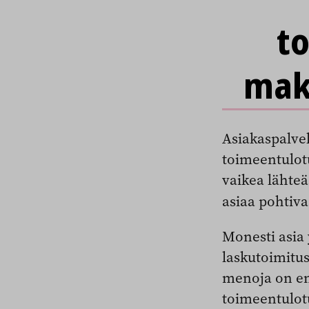
to
mak
Asiakaspalve
toimeentulot
vaikea lähteä
asiaa pohtiv
Monesti asia
laskutoimitus
menoja on en
toimeentulot