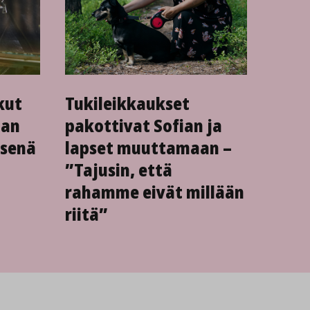
kut
Tukileikkaukset
man
pakottivat Sofian ja
isenä
lapset muuttamaan –
”Tajusin, että
rahamme eivät millään
riitä”