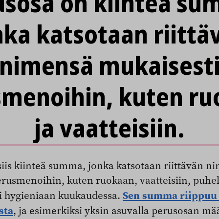
usosa on kiinteä su
nka katsotaan riittä
nimensä mukaisest
menoihin, kuten r
ja vaatteisiin.
iis kiinteä summa, jonka katsotaan riittävän n
erusmenoihin, kuten ruokaan, vaatteisiin, puh
Sen summa riippuu
si hygieniaan kuukaudessa.
sta
, ja esimerkiksi yksin asuvalla perusosan mä