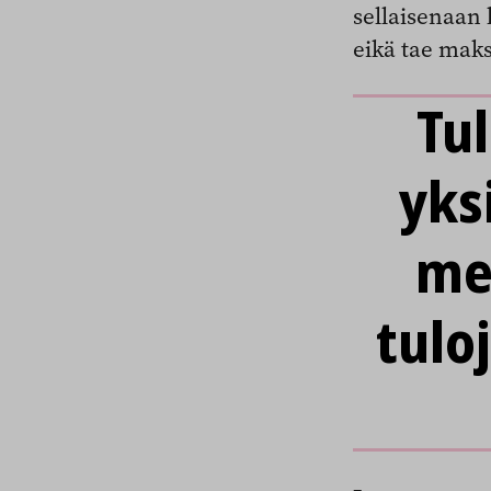
sellaisenaan 
eikä tae mak
Tu
yks
me
tulo