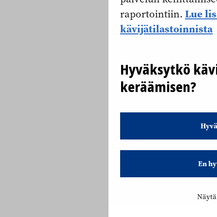
Lue li
raportointiin.
kävijätilastoinnista
Hyväksytkö kävi
keräämisen?
Hyvä
En hy
Näytä 