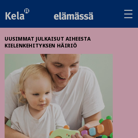
Av
tai
sul
va
UUSIMMAT JULKAISUT AIHEESTA
KIELENKEHITYKSEN HÄIRIÖ