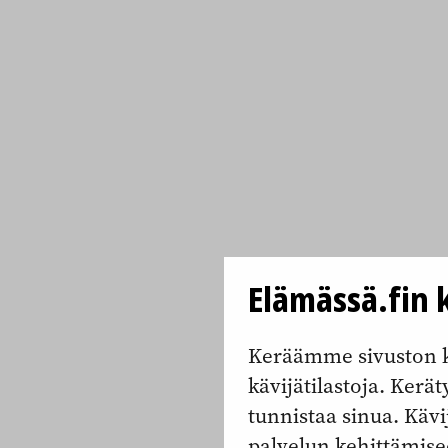
Elämässä.fin k
Keräämme sivuston k
kävijätilastoja. Keräty
tunnistaa sinua. Kävi
palvelun kehittämise