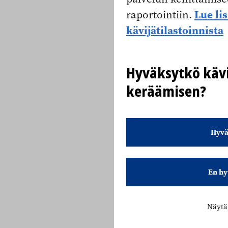
Lue li
raportointiin.
kävijätilastoinnista
Hyväksytkö kävi
keräämisen?
Hyvä
En hy
Näytä 