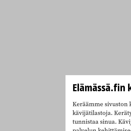
Elämässä.fin k
Keräämme sivuston k
kävijätilastoja. Keräty
tunnistaa sinua. Kävi
palvelun kehittämise