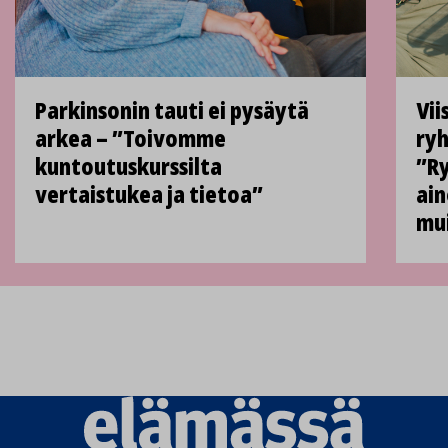
Parkinsonin tauti ei pysäytä
Vii
arkea – ”Toivomme
ryh
kuntoutuskurssilta
”Ry
vertaistukea ja tietoa”
ain
mu
Elämässä
logo