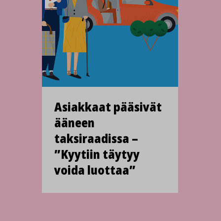
Asiakkaat pääsivät
ääneen
taksiraadissa –
”Kyytiin täytyy
voida luottaa”