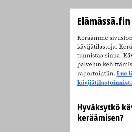
Elämässä.fin 
Keräämme sivuston 
kävijätilastoja. Kerä
tunnistaa sinua. Käv
palvelun kehittämis
Lue l
raportointiin.
kävijätilastoinnist
Hyväksytkö käv
keräämisen?