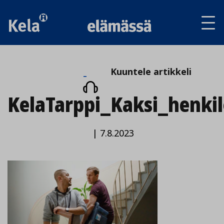
Av
tai
sul
va
Kuuntele
Kuuntele artikkeli
artikkeli
KelaTarppi_Kaksi_henki
|
7.8.2023