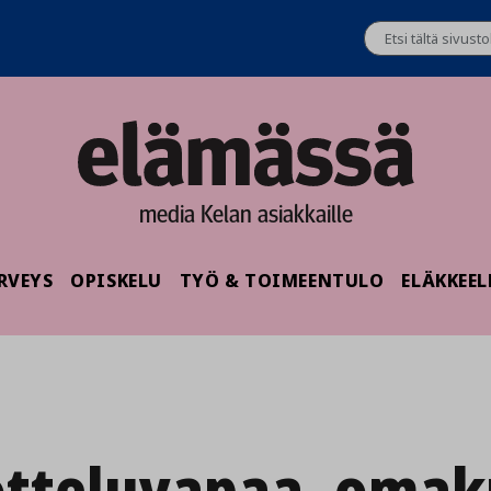
media Kelan asiakkaille
RVEYS
OPISKELU
TYÖ & TOIMEENTULO
ELÄKKEEL
otteluvapaa_omak