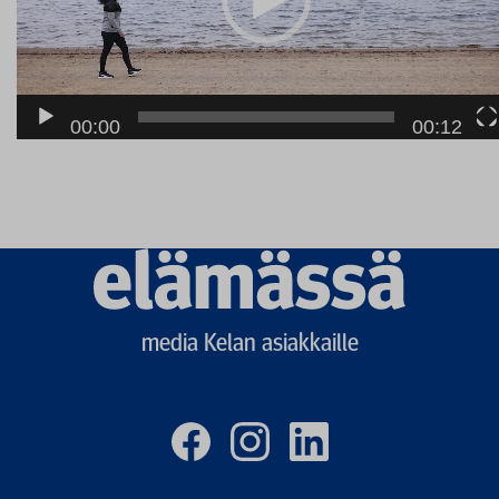
00:00
00:12
Elämässä
logo
media Kelan asiakkaille