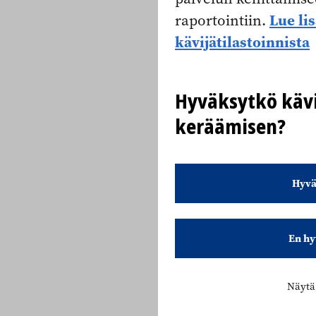
Lue li
raportointiin.
kävijätilastoinnista
Hyväksytkö kävi
keräämisen?
Hyvä
En hy
Näytä 