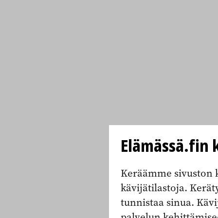
Elämässä.fin k
Keräämme sivuston k
kävijätilastoja. Keräty
tunnistaa sinua. Kävi
palvelun kehittämise