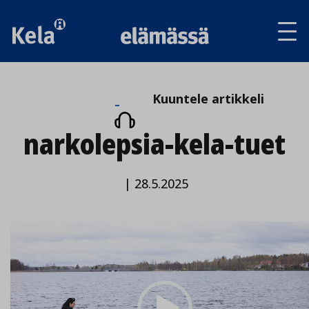
Av
tai
sul
va
Kuuntele
Kuuntele artikkeli
artikkeli
narkolepsia-kela-tuet
|
28.5.2025
Video
Player