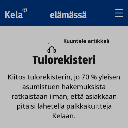
Av
tai
sul
va
Kuuntele
Kuuntele artikkeli
artikkeli
Tulorekisteri
Kiitos tulorekisterin, jo 70 % yleisen
asumistuen hakemuksista
ratkaistaan ilman, että asiakkaan
pitäisi lähetellä palkkakuitteja
Kelaan.