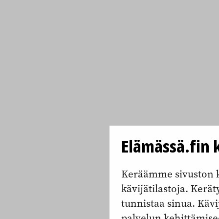
Elämässä.fin k
Keräämme sivuston k
kävijätilastoja. Keräty
tunnistaa sinua. Kävi
palvelun kehittämise