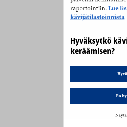
Lue li
raportointiin.
kävijätilastoinnista
Hyväksytkö kävi
keräämisen?
Hyvä
En hy
Näytä 