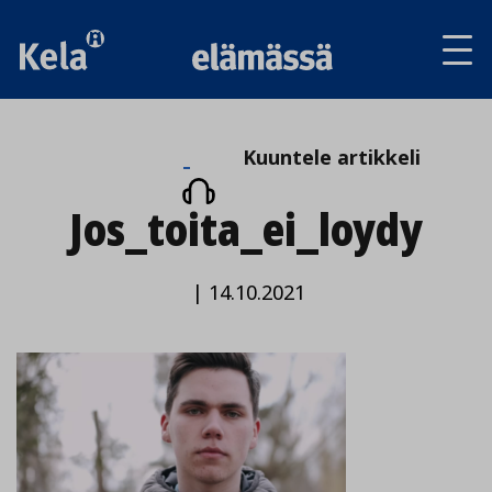
Av
tai
sul
va
Kuuntele
Kuuntele artikkeli
artikkeli
Jos_toita_ei_loydy
|
14.10.2021