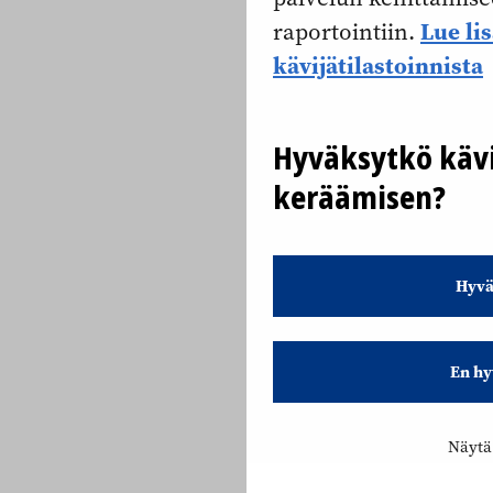
Lue li
raportointiin.
kävijätilastoinnista
Hyväksytkö kävi
keräämisen?
Hyvä
En hy
Näytä 