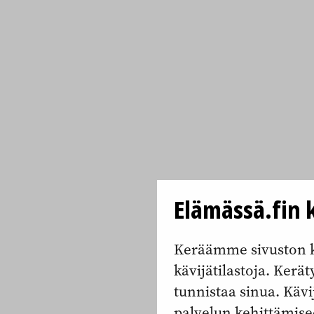
Elämässä.fin k
Keräämme sivuston k
kävijätilastoja. Keräty
tunnistaa sinua. Kävi
palvelun kehittämise