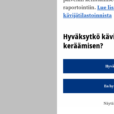
Lue li
raportointiin.
kävijätilastoinnista
Hyväksytkö kävi
keräämisen?
Hyvä
En hy
Näytä 