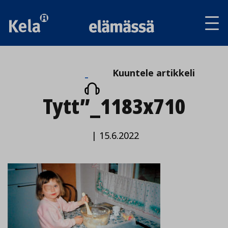
Av
tai
sul
va
Kuuntele
Kuuntele artikkeli
artikkeli
Tytt”_1183x710
|
15.6.2022