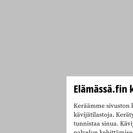
Elämässä.fin k
Keräämme sivuston k
kävijätilastoja. Keräty
tunnistaa sinua. Kävi
palvelun kehittämise